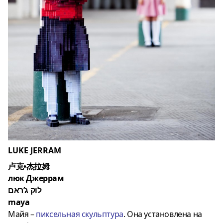
LUKE JERRAM
卢克•杰拉姆
люк Джеррам
לוק ג’ראם
maya
Майя –
пиксельная скульптура
. Она установлена на