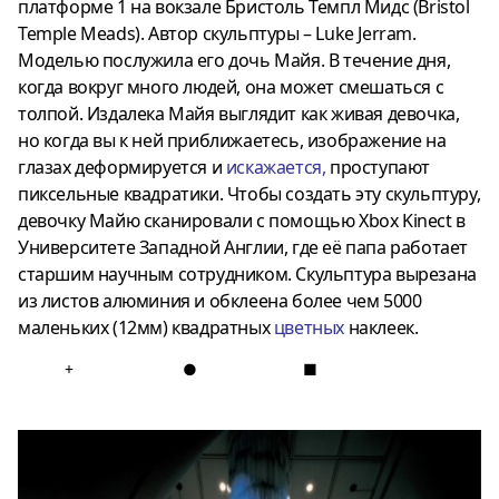
платформе 1 на вокзале Бристоль Темпл Мидс (Bristol
Temple Meads). Автор скульптуры – Luke Jerram.
Моделью послужила его дочь Майя. В течение дня,
когда вокруг много людей, она может смешаться с
толпой. Издалека Майя выглядит как живая девочка,
но когда вы к ней приближаетесь, изображение на
глазах деформируется и
искажается
,
проступают
пиксельные квадратики. Чтобы создать эту скульптуру,
девочку Майю сканировали с помощью Xbox Kinect в
Университете Западной Англии, где её папа работает
старшим научным сотрудником. Скульптура вырезана
из листов алюминия и обклеена более чем 5000
маленьких (12мм) квадратных
цветных
наклеек.
+
●
■