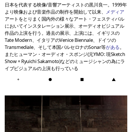
日本を代表する映像/音響アーティストの黒川良一。1999年
より映像および音楽作品の制作を開始して以来、
メディア
アートをとりまく国内外の様々なアート・フェスティバル
においてインスタレーション展示、オーディオビジュアル
作品の上演を行う。過去の展示、上演には、イギリスの
Tate Modern、イタリアのVenice Biennale、ドイツの
Transmediale、そして本国バルセロナのSonar等
がある
。
またヒューマン・オーディオ・スポンジ(元YMO: 現Sketch
Show + Ryuichi Sakamoto)などのミュージシャンの為にラ
イブビジュアルの上演も行っている
+
●
■
▲