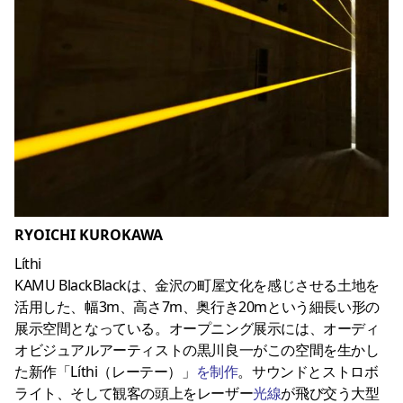
RYOICHI KUROKAWA
Líthi
KAMU BlackBlackは、金沢の町屋文化を感じさせる土地を
活用した、幅3m、高さ7m、奥行き20mという細長い形の
展示空間となっている。オープニング展示には、オーディ
オビジュアルアーティストの黒川良一がこの空間を生かし
た新作「Líthi（レーテー）」
を制作
。サウンドとストロボ
ライト、そして観客の頭上をレーザー
光線
が飛び交う大型