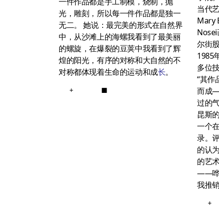
一件作品都是手工制模，烧制，抛
当代
光，雕刻，所以每一件作品都是独一
Mary
无二。 她说：最完美的形式在自然界
Nos
中，从沙滩上的海螺我看到了最美丽
尔街
的螺旋，在爆裂的豆荚中我看到了辉
198
煌的阳光，有序的对称和大自然的不
多位
对称都体现着生命的运动和成
长
。
“其作
+
■
而成
过的
昆斯
一个
录。
的认
的艺
——
我推
+