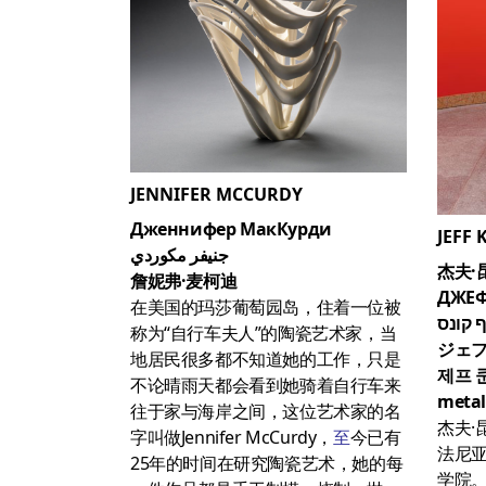
JENNIFER MCCURDY
Дженнифер МакКурди
JEFF
جنيفر مكوردي
杰夫·
詹妮弗·麦柯迪
ДЖЕФ
在美国的玛莎葡萄园岛，住着一位被
ף קונס
称为“自行车夫人”的陶瓷艺术家，当
ジェフ
地居民很多都不知道她的工作，只是
제프 
不论晴雨天都会看到她骑着自行车来
metal
往于家与海岸之间，这位艺术家的名
杰夫·
字叫做Jennifer McCurdy，
至
今已有
法尼亚
25年的时间在研究陶瓷艺术，她的每
学院