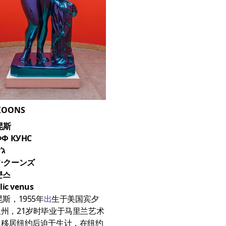
 KOONS
昆斯
Ф КУНС
ג’
·クーンズ
쿤스
lic venus
昆斯，1955年
出
生于美国宾夕
州，21岁时毕业于马里兰艺术
。移居纽约后迫于生计，在纽约