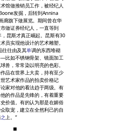
艺术馆做推销员工作，被经纪人
 Boone发掘，后转到Annina
ei画廊旗下做展览。期间曾在华
股市做证券经纪人，一直等到
5年，昆斯才真正崛起。昆斯有30
技术员实现他设计的艺术雕塑。
品往往由及其
单
调的东西堆砌
——比如不锈钢骨架、镜面加工
气球兽，常常染以明亮的色彩。
的作品在世界上大卖，持有至少
在世艺术家作品的拍卖价格记
评论家对他的看法趋于两级。有
为他的作品是先锋的，有着重要
术史价值。有的认为那是在媚俗
哗众取宠，建立在全然利己的自
销
之
上。”
■