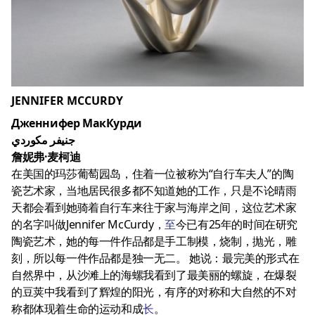
JENNIFER MCCURDY
Дженнифер МакКурди
جنيفر مكوردي
詹妮弗·麦柯迪
在美国的玛莎葡萄园岛，住着一位被称为“自行车夫人”的陶
瓷艺术家，当地居民很多都不知道她的工作，只是不论晴雨
天都会看到她骑着自行车来往于家与海岸之间，这位艺术家
的名字叫做Jennifer McCurdy，
至
今已有25年的时间在研究
陶瓷艺术，她的每一件作品都是手工制模，烧制，抛光，雕
刻，所以每一件作品都是独一无二。 她说：最完美的形式在
自然界中，从沙滩上的海螺我看到了最美丽的螺旋，在爆裂
的豆荚中我看到了辉煌的阳光，有序的对称和大自然的不对
称都体现着生命的运动和成
长
。