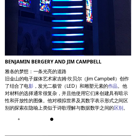
BENJAMIN BERGERY AND JIM CAMPBELL
雅各的梦想：一条光亮的道路
旧金山的电子媒体艺术家吉姆·坎贝尔（Jim Campbell）创作
了结合了电
影
，发光二极管（LED）和雕塑元素的
作品
。他
对材料的选择通常很复杂，并且他使用它们来创建具有暗示
性和开放性的图像。他对模拟世界及其数字表示形式之间区
别的探索在隐喻上类似于诗歌理解与数据数学之间的
区别
。
+
●