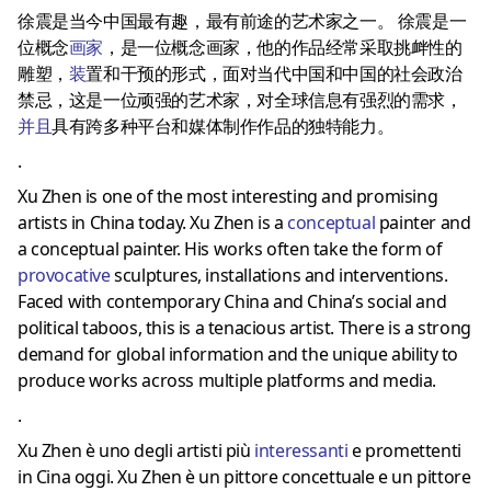
徐震是当今中国最有趣，最有前途的艺术家之一。 徐震是一
位概念
画家
，是一位概念画家，他的作品经常采取挑衅性的
雕塑，
装
置和干预的形式，面对当代中国和中国的社会政治
禁忌，这是一位顽强的艺术家，对全球信息有强烈的需求，
并且
具有跨多种平台和媒体制作作品的独特能力。
.
Xu Zhen is one of the most interesting and promising
artists in China today.
Xu Zhen is a
conceptual
painter and
a conceptual painter. His works often take the form of
provocative
sculptures, installations and interventions.
Faced with contemporary China and China’s social and
political taboos, this is a tenacious artist.
There is a strong
demand for global information and the unique ability to
produce works across multiple platforms and media.
.
Xu Zhen è uno degli artisti più
interessanti
e promettenti
in Cina oggi.
Xu Zhen è un pittore concettuale e un pittore