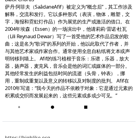
萨丹·阿菲夫（SaâdaneAfif）被定义为“概念后”，其工作涉及
解释，交流和发行。它以多种形式（表演，物体，雕塑，文
字，海报和霓虹灯作品）作为展览的生产或激活的借口。在
2004年埃森（Essen）的一场演出中，他请莉莉·雷诺·杜瓦
（Lili Reynaud Dewar）写了一首受他的艺术作品启发的歌
曲；这是名为“歌词”的系列的开始，他以此取代了作者，并
与其他艺术家或作家合作。通常使用全息自粘纸将文本或声
明转移到墙上。 Afif的练习植根于音乐：乐谱，乐器，放大
器，扬声器，麦克风，音乐会是他的词汇或媒体的一部分。
其他经常发生的利益包括时间的流逝（头骨，钟表），挪
用，重制或重复以及意义的转移以及对制度的批判。 Afif在
2010年写道：“我今天的作品不依赖于对象：它是通过元素的
积累或交织而发展起来的，这些元素或多或少可见。”
+
●
■
https://highlike.org