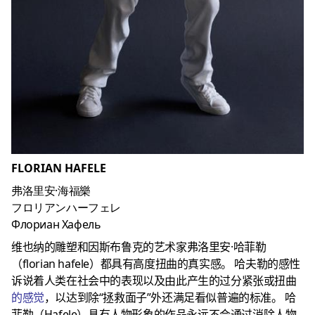
FLORIAN HAFELE
弗洛里安·海福樂
フロリアンハーフェレ
Флориан Хафель
维也纳的雕塑和因斯布鲁克的艺术家弗洛里安·哈菲勒
（florian hafele）都具有高度扭曲的真实感。
哈夫勒的感性
诉说着人类在社会中的表现以及由此产生的过分紧张或扭曲
的感觉
，以达到除“拯救面子”外还满足看似普遍的标准。
哈
菲勒（Hafele）具有人物形象的作品永远不会通过消除人物