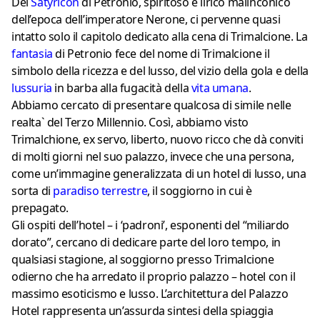
Del
Satyricon
di Petronio, spiritoso e lirico malinconico
dell’epoca dell’imperatore Nerone, ci pervenne quasi
intatto solo il capitolo dedicato alla cena di Trimalcione. La
fantasi
a
di Petronio fece del nome di Trimalcione il
simbolo della ricezza e del lusso, del vizio della gola e della
lussuria
in barba alla fugacità della
vita umana
.
Abbiamo cercato di presentare qualcosa di simile nelle
realta` del Terzo Millennio. Così, abbiamo visto
Trimalchione, ex servo, liberto, nuovo ricco che dà conviti
di molti giorni nel suo palazzo, invece che una persona,
come un’immagine generalizzata di un hotel di lusso, una
sorta di
paradiso terrestre
, il soggiorno in cui è
prepagato.
Gli ospiti dell’hotel – i ‘padroni’, esponenti del “miliardo
dorato”, cercano di dedicare parte del loro tempo, in
qualsiasi stagione, al soggiorno presso Trimalcione
odierno che ha arredato il proprio palazzo – hotel con il
massimo esoticismo e lusso. L’architettura del Palazzo
Hotel rappresenta un’assurda sintesi della spiaggia