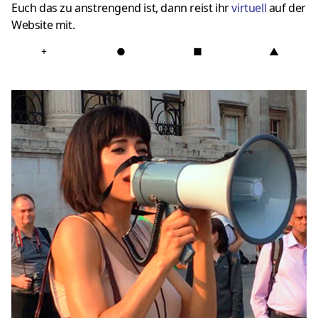
Euch das zu anstrengend ist, dann reist ihr
virtuell
auf der
Website mit.
+
●
■
▲