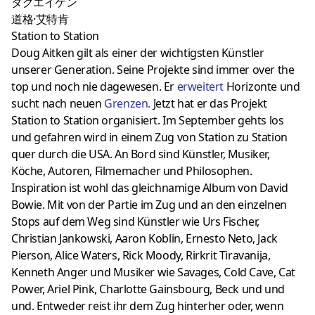
ダグエイケン
道格·艾特肯
Station to Station
Doug Aitken gilt als einer der wichtigsten Künstler
unserer Generation. Seine Projekte sind immer over the
top und noch nie dagewesen. Er
erweitert
Horizonte und
sucht nach neuen
Grenzen
.
Jetzt hat er das Projekt
Station to Station organisiert. Im September gehts los
und gefahren wird in einem Zug von Station zu Station
quer durch die USA. An Bord sind Künstler, Musiker,
Köche, Autoren, Filmemacher und Philosophen.
Inspiration ist wohl das gleichnamige Album von David
Bowie. Mit von der Partie im Zug und an den einzelnen
Stops auf dem Weg sind Künstler wie Urs Fischer,
Christian Jankowski, Aaron Koblin, Ernesto Neto, Jack
Pierson, Alice Waters, Rick Moody, Rirkrit Tiravanija,
Kenneth Anger und Musiker wie Savages, Cold Cave, Cat
Power, Ariel Pink, Charlotte Gainsbourg, Beck und und
und. Entweder reist ihr dem Zug hinterher oder, wenn