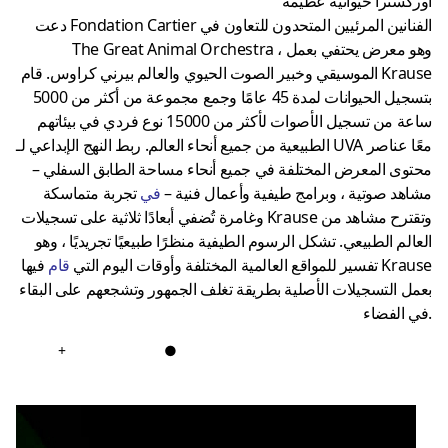
أوركسترا حيوانية عظيمة
دعت Fondation Cartier الفنانين المرئيين المتحدون للتعاون في
The Great Animal Orchestra ، وهو معرض يحتفي بعمل
الموسيقي وخبير الصوت الحيوي والعالم بيرني كراوس. قام Krause
بتسجيل الحيوانات لمدة 45 عامًا وجمع مجموعة من أكثر من 5000
ساعة من تسجيل الأصوات لأكثر من 15000 نوع فردي في بيئاتهم
الطبيعية من جميع أنحاء العالم. ربط النهج الإبداعي لـ UVA معًا عناصر
محتوى المعرض المختلفة في جميع أنحاء مساحة الطابق السفلي –
مشاهد صوتية ، وبرامج طيفية وأعمال فنية –
في
تجربة متماسكة
وغامرة تُضفي أبعادًا ثلاثية على تسجيلات Krause وتقترح مشاهد من
العالم الطبيعي. تشكل الرسوم الطيفية منظرًا طبيعيًا تجريديًا ، وهو
تفسير للمواقع العالمية المختلفة وأوقات اليوم التي
قام
فيها Krause
بعمل التسجيلات الأصلية بطريقة تغلف الجمهور وتشجعهم على البقاء
في الفضاء.
+
●