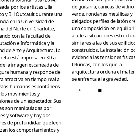
de guitarra, canicas de vidrio
eada por los artistas Lilla
verde, rondanas metálicas y
o y Bill Outcault durante una
delgados perfiles de latón cr
ncia en la Universidad de
una composición en equilibr
na del Norte en Charlotte,
alude a situaciones estructur
ando con la Facultad de
similares a las de sus edificio
ación e Informática y la
construidos. La instalación 
ad de Arte y Arquitectura. La
evidencia las tensiones físicas
neta está impresa en 3D a
telúricas, con los que la
 de la imagen escaneada de
arquitectura ordena el materi
igura humana y responde de
se enfrenta a la gravedad.
 atractiva en tiempo real a
estos humanos espontáneos
+
■
r los movimientos y
siones de un espectador. Sus
as son manipuladas por
es y software y hay dos
res de profundidad que leen
lizan los comportamientos y