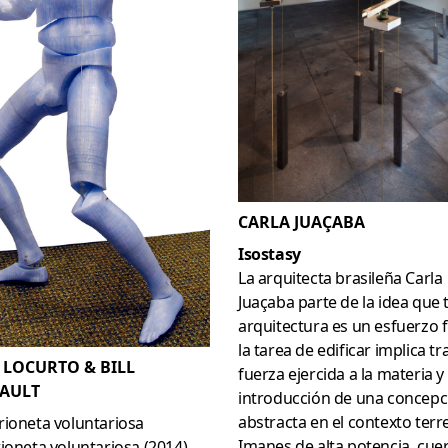
CARLA JUAÇABA
Isostasy
La arquitecta brasileña Carla
Juaçaba parte de la idea que 
arquitectura es un esfuerzo fí
la tarea de edificar implica tr
 LOCURTO & BILL
fuerza ejercida a la materia y 
AULT
introducción de una concepc
abstracta en el contexto terr
rioneta voluntariosa
Imanes de alta potencia, cue
ioneta voluntariosa (2014)