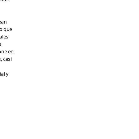
ean
io que
ales
s
pone en
, casi
al y