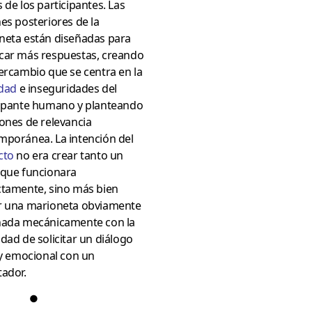
 de los participantes. Las
es posteriores de la
neta están diseñadas para
car más respuestas, creando
ercambio que se centra en la
idad
e inseguridades del
cipante humano y planteando
ones de relevancia
mporánea. La intención del
cto
no era crear tanto un
 que funcionara
ctamente, sino más bien
r una marioneta obviamente
nada mecánicamente con la
dad de solicitar un diálogo
 y emocional con un
tador.
●