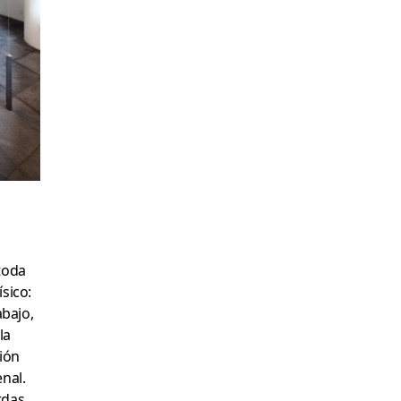
toda
sico:
abajo,
la
ión
enal.
rdas