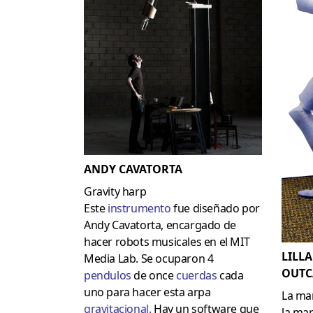
ANDY CAVATORTA
Gravity harp
Este
instrumento
fue diseñado por
Andy Cavatorta, encargado de
hacer robots musicales en el MIT
LILLA
Media Lab. Se ocuparon 4
OUTC
pendulo
s
de once
cuerdas
cada
uno para hacer esta arpa
La ma
gravitacional
.
Hay un software que
la mar