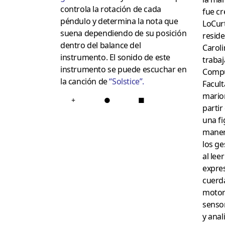
controla la rotación de cada
fue cr
péndulo y determina la nota que
LoCurt
suena dependiendo de su posición
reside
dentro del balance del
Caroli
instrumento. El sonido de este
trabaj
instrumento se puede escuchar en
Comput
la canción de
“
Solstice
”.
Facult
mario
+
●
■
partir
una f
manera
los g
al lee
expre
cuerd
motor
senso
y ana