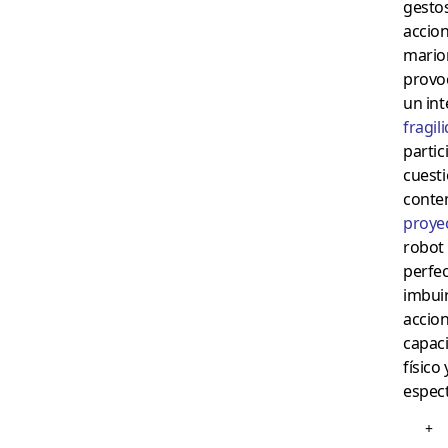
gestos
accion
mario
provo
un int
fragil
parti
cuesti
conte
proye
robot
perfe
imbui
accio
capaci
físico
espec
+