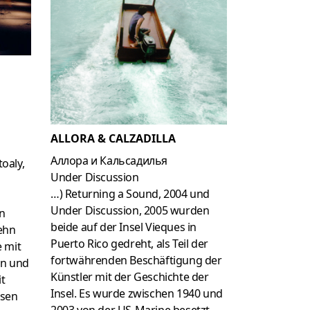
m
ALLORA & CALZADILLA
Аллора и Кальсадилья
oaly,
Under Discussion
…) Returning a Sound, 2004 und
Under Discussion, 2005 wurden
en
beide auf der Insel Vieques in
zehn
Puerto Rico gedreht, als Teil der
e mit
fortwährenden Beschäftigung der
en und
Künstler mit der Geschichte der
it
Insel. Es wurde zwischen 1940 und
isen
2003 von der US-Marine besetzt,