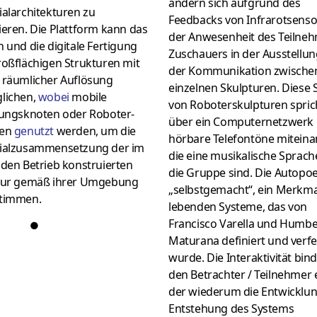
ändern sich aufgrund des
alarchitekturen zu
Feedbacks von Infrarotsenso
eren. Die Plattform kann das
der Anwesenheit des Teilneh
 und die digitale Fertigung
Zuschauers in der Ausstellu
roßflächigen Strukturen mit
der Kommunikation zwische
 räumlicher Auflösung
einzelnen Skulpturen. Diese 
lichen,
wobei
mobile
von Roboterskulpturen spric
gungsknoten oder Roboter-
über ein Computernetzwerk
ten
genutzt
werden, um die
hörbare Telefontöne miteina
ialzusammensetzung der im
die eine musikalische Sprach
nden Betrieb konstruierten
die Gruppe sind. Die Autopoe
tur gemäß ihrer Umgebung
„selbstgemacht“, ein Merkmal
timmen.
lebenden Systeme, das von
Francisco Varella und Humbe
●
Maturana definiert und verfe
wurde. Die Interaktivität bin
den Betrachter / Teilnehmer e
der wiederum die Entwicklu
Entstehung des Systems