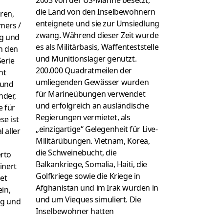
die Land von den Inselbewohnern
ren,
enteignete und sie zur Umsiedlung
mers /
zwang. Während dieser Zeit wurde
ng und
es als Militärbasis, Waffenteststelle
n den
und Munitionslager genutzt.
Serie
200.000 Quadratmeilen der
ht
umliegenden Gewässer wurden
 und
für Marineübungen verwendet
nder,
und erfolgreich an ausländische
e für
Regierungen vermietet, als
se ist
„einzigartige“ Gelegenheit für Live-
 aller
Militärübungen. Vietnam, Korea,
die Schweinebucht, die
rto
Balkankriege, Somalia, Haiti, die
inert
Golfkriege sowie die Kriege in
det
Afghanistan und im Irak wurden in
in,
und um Vieques simuliert. Die
ng und
Inselbewohner hatten