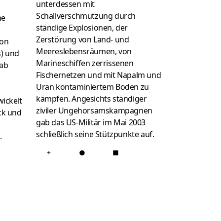
unterdessen mit
Schallverschmutzung durch
ne
ständige Explosionen, der
Zerstörung von Land- und
von
Meereslebensräumen, von
s) und
Marineschiffen zerrissenen
ab
Fischernetzen und mit Napalm und
Uran kontaminiertem Boden zu
kämpfen. Angesichts ständiger
wickelt
ziviler Ungehorsamskampagnen
ck und
gab das US-Militär im Mai 2003
schließlich seine Stützpunkte auf.
.
+
●
■