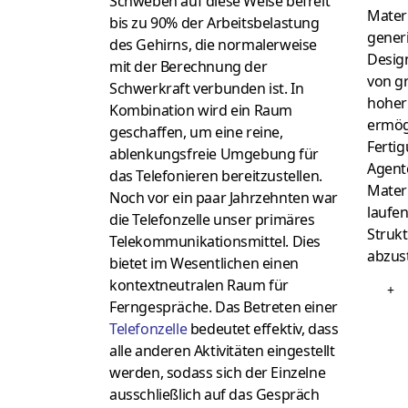
Schweben auf diese Weise befreit
Materi
bis zu 90% der Arbeitsbelastung
generi
des Gehirns, die normalerweise
Design
mit der Berechnung der
von g
Schwerkraft verbunden ist. In
hoher
Kombination wird ein Raum
ermög
geschaffen, um eine reine,
Ferti
ablenkungsfreie Umgebung für
Agen
das Telefonieren bereitzustellen.
Mater
Noch vor ein paar Jahrzehnten war
laufe
die Telefonzelle unser primäres
Struk
Telekommunikationsmittel. Dies
abzus
bietet im Wesentlichen einen
kontextneutralen Raum für
+
Ferngespräche. Das Betreten einer
Telefonzelle
bedeutet effektiv, dass
alle anderen Aktivitäten eingestellt
werden, sodass sich der Einzelne
ausschließlich auf das Gespräch