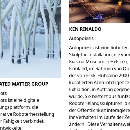
KEN RINALDO
Autopoiesis
Autopoiesis ist eine Roboter-
Skulptur-Installation, die vo
Kiasma-Museum in Helsinki,
Finnland, im Rahmen von Out
der von Erkki Huhtamo 2000
kuratierten Alien Intelligence
ATED MATTER GROUP
Exhibition, in Auftrag gegeb
bots
wurde. Sie besteht aus fünf
ots ist eine digitale
Roboter-Klangskulpturen, di
ungsplattform, die
der Öffentlichkeit interagier
rative Roboterherstellung
ihr Verhalten im Laufe der Ze
r Fähigkeit verbindet,
ändern . Diese Verhaltenswe
ntwickelte