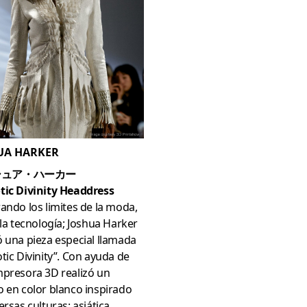
UA HARKER
シュア・ハーカー
tic Divinity Headdress
ando los limites de la moda,
 la tecnología; Joshua Harker
 una pieza especial llamada
tic Divinity”. Con ayuda de
mpresora 3D realizó un
 en color blanco inspirado
ersas culturas: asiática,