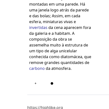
montadas em uma parede.
Há
uma janela logo atrás da parede
e das bolas;
Assim, em cada
esfera, miniaturas vivas e
invertidas
da cena aparecem fora
da galeria e a habitam.
A
composição da obra se
assemelha muito à estrutura de
um tipo de alga unicelular
conhecida como diatomácea, que
remove grandes quantidades de
carbono
da atmosfera.
+
●
https://highlike.org