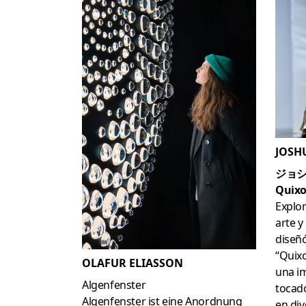
JOSH
ジョ
Quixo
Explor
arte y
diseñó
“Quixo
OLAFUR ELIASSON
una i
Algenfenster
tocado
Algenfenster ist eine Anordnung
en div