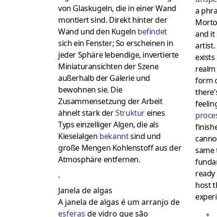
von Glaskugeln, die in einer Wand
a phr
montiert sind. Direkt hinter der
Morto
Wand und den Kugeln
befindet
and it
sich ein Fenster; So erscheinen in
artist
jeder Sphäre lebendige, invertierte
exists
Miniaturansichten der Szene
realm 
außerhalb der Galerie und
form 
bewohnen sie. Die
there’
Zusammensetzung der Arbeit
feelin
ähnelt stark der
Struktur
eines
proce
Typs einzelliger Algen, die als
finis
Kieselalgen
bekannt
sind und
cannot
große Mengen Kohlenstoff aus der
same t
Atmosphäre entfernen.
fundam
ready 
.
host t
Janela de algas
experi
A janela de algas é um arranjo de
esferas
de vidro que são
+