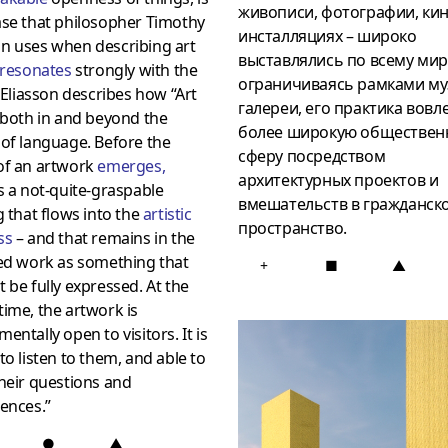
живописи, фотографии, кин
ase that philosopher Timothy
инсталляциях – широко
n uses when describing art
выставлялись по всему мир
resonates
strongly with the
ограничиваясь рамками му
. Eliasson describes how “Art
галереи, его практика вовл
 both in and beyond the
более широкую обществен
of language. Before the
сферу посредством
of an artwork
emerges
,
архитектурных проектов и
s a not-quite-graspable
вмешательств в гражданск
g that flows into the
artistic
пространство.
ss
– and that remains in the
hed work as something that
+
■
▲
 be fully expressed. At the
ime, the artwork is
entally open to visitors. It is
to listen to them, and able to
heir questions and
ences.”
●
▲