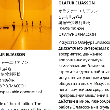
OLAFUR ELIASSON
オラファー·エリアソン
اولافور الياسون
奥拉维尔·埃利亚松
אולאפור אליאסון
ОЛАФУР ЭЛИАССОН
Искусство Олафура Элиасс
движется его интересами к
восприятию, движению,
UR ELIASSON
воплощенному опыту и
ァー·エリアソン
самосознанию.
Элиассон
اولافور 
стремится сделать заботы 
尔·埃利亚松
искусстве актуальными для
אולאפור א
общества в целом.
Искусст
УР ЭЛИАССОН
него – важнейшее средство
nspeakable openness of
превращения мышления в
s
действие в мире.
Разнообр
tle of the exhibition, The
работы Элиассона – в скуль
akabl
e
openness of things, is