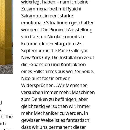
widerlegt haben – nämlich seine
Zusammenarbeit mit Ryuichi
Sakamoto, in der „starke
emotionale Situationen geschaffen
wurden“. Die Pionier I-Ausstellung
von Carsten Nicolai kommt am
kommenden Freitag, dem 23.
September, in die Pace Gallery in
New York City. Die Installation zeigt
die Expansion und Kontraktion
eines Fallschirms aus weißer Seide.
Nicolai ist fasziniert von
Widersprüchen. „Wir Menschen
versuchen immer mehr, Maschinen
zum Denken zu befähigen, aber
d
gleichzeitig versuchen wir, immer
 a
mehr Mechaniker zu werden. In
rt. The
gewisser Weise ist es fantastisch,
ich
dass wir uns permanent dieser