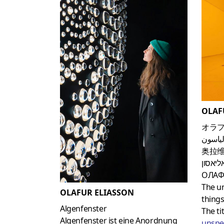
OLAF
オラフ
الياسون
奥拉维
ליאסון
ОЛАФ
The u
OLAFUR ELIASSON
thing
Algenfenster
The ti
Algenfenster ist eine Anordnung
unspe