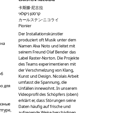
卡斯滕·尼古拉
קרסטן ניקולאי
カールステン·ニコライ
Pionier
Der Installationskünstler
produziert oft Musik unter dem
она
Namen Alva Noto und leitet mit
seinem Freund Olaf Bender das
Label Raster-Norton. Die Projekte
des Teams experimentieren mit
der Verschmelzung von Klang,
об
Kunst und Design. Nicolais Arbeit
umfasst die Spannung, die
во для
Unfällen innewohnt. In unserem
Videoprofil des Schöpfers (oben)
erklärt er, dass Störungen seine
азные
Daten häufig auf frische und
птуре,
aufregende Weise beschädigen.