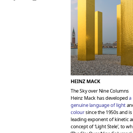
HEINZ MACK
The Sky over Nine Columns
Heinz Mack has developed
a
genuine language of light
an
colour
since the 1950s and is
leading exponent of kinetic a
concept of ‘Light Stele’, to wh