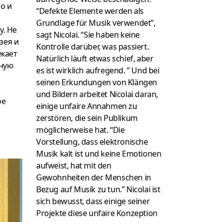
о и
“Defekte Elemente werden als
Grundlage für Musik verwendet”,
у.
Не
sagt Nicolai. “Sie haben keine
зея и
Kontrolle darüber, was passiert.
екает
Natürlich läuft etwas schief, aber
ную
es ist wirklich aufregend. ” Und bei
seinen Erkundungen von Klängen
und Bildern arbeitet Nicolai daran,
ое
einige unfaire Annahmen zu
zerstören, die sein Publikum
möglicherweise hat. “Die
Vorstellung, dass elektronische
Musik kalt ist und keine Emotionen
aufweist, hat mit den
Gewohnheiten der Menschen in
Bezug auf Musik zu tun.” Nicolai ist
sich bewusst, dass einige seiner
Projekte diese unfaire Konzeption