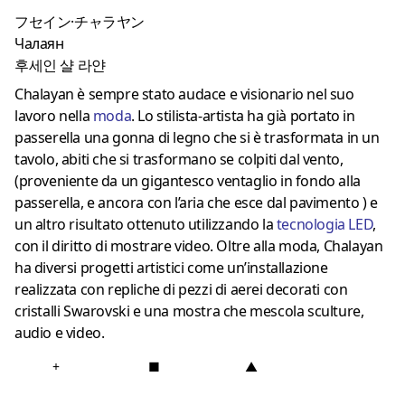
フセイン·チャラヤン
Чалаян
후세인 샬 라얀
Chalayan è sempre stato audace e visionario nel suo
lavoro nella
moda
.
Lo stilista-artista ha già portato in
passerella una gonna di legno che si è trasformata in un
tavolo, abiti che si trasformano se colpiti dal vento,
(proveniente da un gigantesco ventaglio in fondo alla
passerella, e ancora con l’aria che esce dal pavimento ) e
un altro risultato ottenuto utilizzando la
tecnologia LE
D
,
con il diritto di mostrare video.
Oltre alla moda, Chalayan
ha diversi progetti artistici come un’installazione
realizzata con repliche di pezzi di aerei decorati con
cristalli Swarovski e una mostra che mescola sculture,
audio e video.
+
■
▲