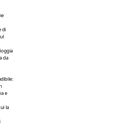
e
ne
 di
ul
pioggia
ta da
ibile:
n
va e
ui la
i