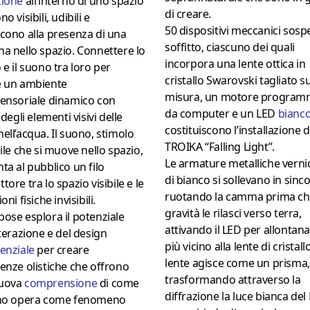
zione
all’interno di uno spazio
di creare.
o visibili, udibili e
50 dispositivi meccanici sospe
cono alla presenza di una
soffitto, ciascuno dei quali
a nello spazio. Connettere lo
incorpora una lente ottica in
 e il suono tra loro per
cristallo Swarovski tagliato s
e un ambiente
misura, un motore program
sensoriale dinamico con
da computer e un LED
bianc
 degli elementi visivi delle
costituiscono l’installazione d
ell’acqua. Il suono, stimolo
TROIKA “Falling Light”.
bile che si muove nello spazio,
Le armature metalliche verni
ta al pubblico un filo
di bianco si sollevano in sinc
tore tra lo spazio visibile e le
ruotando la camma prima ch
oni fisiche invisibili.
gravità le rilasci verso terra,
ose esplora il potenziale
attivando il LED per allontana
nterazione e del design
più vicino alla lente di cristall
enziale
per creare
lente agisce come un prisma,
enze olistiche che offrono
trasformando attraverso la
uova
comprensione
di come
diffrazione la luce bianca del
ono opera come fenomeno