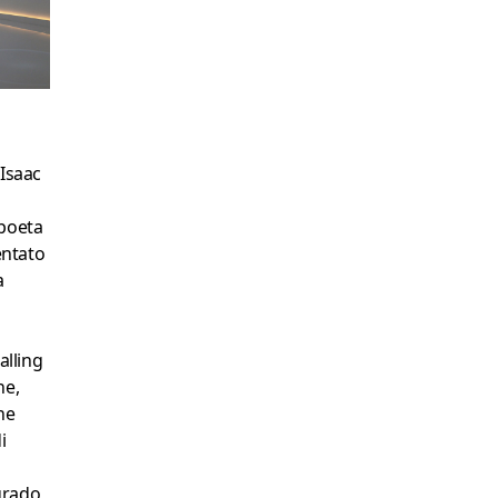
 Isaac
 poeta
entato
a
alling
ne,
ne
i
grado