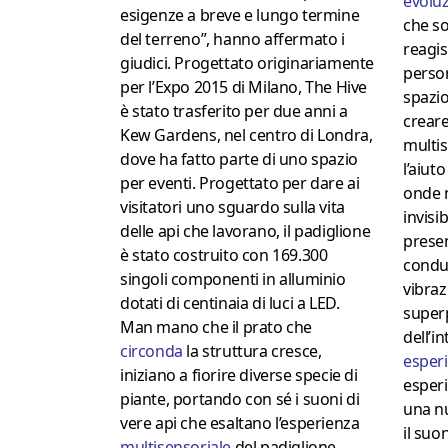
evolu
esigenze a breve e lungo termine
che son
del terreno”, hanno affermato i
reagis
giudici. Progettato originariamente
person
per l’Expo 2015 di Milano, The Hive
spazio
è stato trasferito per due anni a
crear
Kew Gardens, nel centro di Londra,
multi
dove ha fatto parte di uno spazio
l’aiuto
per eventi. Progettato per dare ai
onde n
visitatori uno sguardo sulla vita
invisi
delle api che lavorano, il padiglione
presen
è stato costruito con 169.300
condut
singoli componenti in alluminio
vibrazi
dotati di centinaia di luci a LED.
superp
Man mano che il prato che
dell’i
circonda
la struttura cresce,
esperi
iniziano a fiorire diverse specie di
esperi
piante, portando con sé i suoni di
una n
vere api che esaltano l’esperienza
il su
multisensoriale
del padiglione.