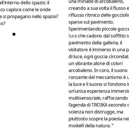
una miriade di arcobaleno,
all’interno dello spazio: il
creando a sua volta il flusso 
ico capisce come le onde
riflusso ritmico delle goccioli
 si propagano nello spazio?
sparse sul pavimento.
no?
Sperimentando piccole gocce
●
luce
che cadono dal soffitto s
pavimento della galleria, il
visitatore è immerso in una 
di luce, ogni goccia circonda
un vibrante alone di colori
arcobaleno. In coro, il suono
ronzante del meccanismo è ud
la luce e il suono si fondono i
un’unica esperienza immersi
multisensoriale, rafforzando
l’agenda di TROIKA secondo c
scienza non distrugge, ma
piuttosto scopre la poesia ne
modelli della natura. “