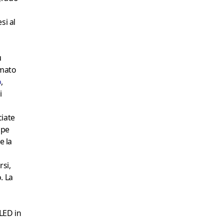
si al
u
mato
o
,
i
ciate
ope
e la
rsi,
o. La
 LED in