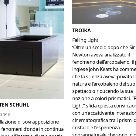
TROIKA
Falling Light
‘Oltre un secolo dopo che Sir
Newton aveva analizzato il
fenomeno dell’arcobaleno, il
inglese John Keats ha comm
che la scienza aveva privato l
natura e l’arcobaleno del suo
spettacolo riducendo la sua
nozione a colori prismatici. “F
TEN SCHUHL
Light” sfida questa convinzio
con un’accattivante interazio
pose
cinematografica tra i prismi d
allazione di sovrapposizione
cristallo e l’esperienza
 fenomeni d’onda in continua
soprannaturale che sono in 