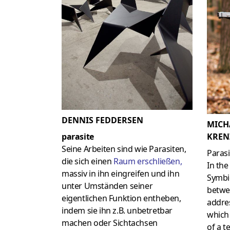
DENNIS FEDDERSEN
MICH
KREN
parasite
Seine Arbeiten sind wie Parasiten,
Parasi
die sich einen
Raum erschließen
,
In the
massiv in ihn eingreifen und ihn
Symbio
unter Umständen seiner
betw
eigentlichen Funktion entheben,
addres
indem sie ihn z.B. unbetretbar
which
machen oder Sichtachsen
of a t