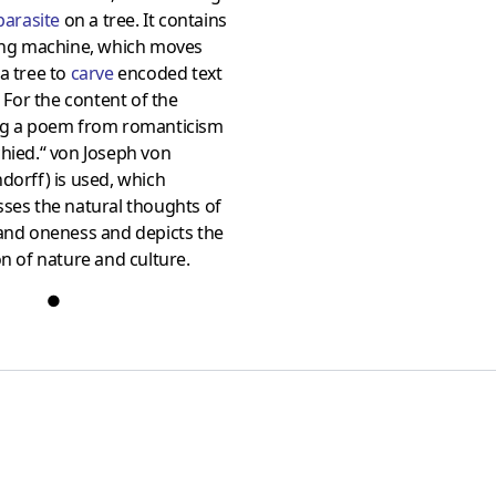
parasite
on a tree. It contains
ling machine, which moves
a tree to
carve
encoded text
t. For the content of the
ng a poem from romanticism
hied.“ von Joseph von
dorff) is used, which
ses the natural thoughts of
and oneness and depicts the
on of nature and culture.
●