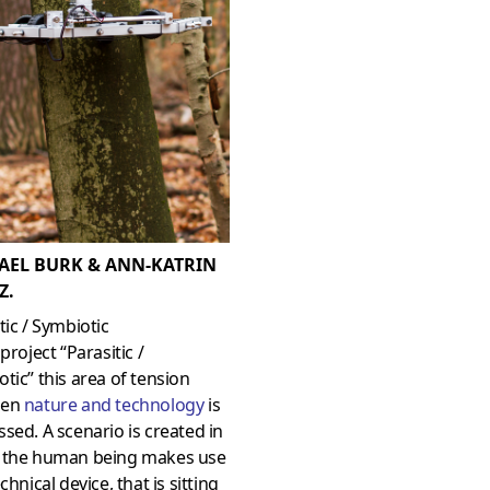
AEL BURK & ANN-KATRIN
Z.
tic / Symbiotic
 project “Parasitic /
tic” this area of tension
een
nature and technology
is
sed. A scenario is created in
 the human being makes use
echnical device, that is sitting