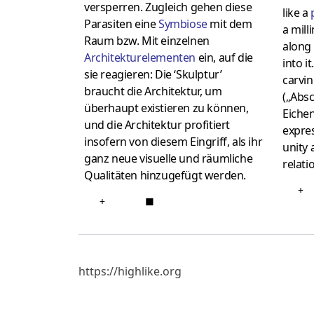
versperren. Zugleich gehen diese
like a
Parasiten eine
Symbiose
mit dem
a mil
Raum bzw. Mit einzelnen
along 
Architekturelementen
ein, auf die
into i
sie reagieren: Die ‘Skulptur’
carvi
braucht die Architektur, um
(„Absc
überhaupt existieren zu können,
Eichen
und die Architektur profitiert
expres
insofern von diesem Eingriff, als ihr
unity 
ganz neue visuelle und räumliche
relati
Qualitäten hinzugefügt werden.
+
+
■
https://highlike.org