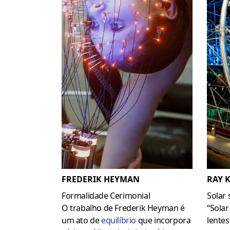
RAY 
FREDERIK HEYMAN
Solar 
Formalidade Cerimonial
“Solar
O trabalho de Frederik Heyman é
lente
um ato de
equilíbrio
que incorpora