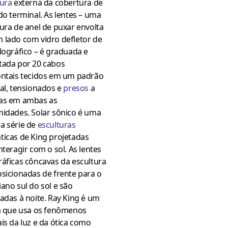
tura
externa da cobertura de
do terminal. As lentes – uma
ura de anel de puxar envolta
 lado com vidro defletor de
lográfico – é graduada e
tada por 20 cabos
ontais tecidos em um padrão
al, tensionados e
presos
a
as em ambas as
midades. Solar sônico é uma
a série de
esculturas
ticas de King projetadas
nteragir com o sol. As lentes
áficas côncavas da escultura
sicionadas de frente para o
ano sul do sol e são
adas à noite. Ray King é um
ta que usa os fenômenos
is da luz e da ótica como