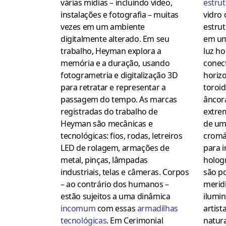
estru
várias mídias – incluindo vídeo,
vidro 
instalações e fotografia – muitas
estrut
vezes em um ambiente
em um
digitalmente alterado. Em seu
luz ho
trabalho, Heyman explora a
conec
memória e a duração, usando
horiz
fotogrametria e digitalização 3D
toroid
para retratar e representar a
âncor
passagem do tempo. As marcas
extre
registradas do trabalho de
de um
Heyman são mecânicas e
cromá
tecnológicas: fios, rodas, letreiros
para i
LED de rolagem, armações de
hologr
metal, pinças, lâmpadas
são po
industriais, telas e câmeras. Corpos
meridi
– ao contrário dos humanos –
ilumin
estão sujeitos a uma dinâmica
artis
incomum
com essas
armadilhas
natura
tecnológicas
. Em Cerimonial