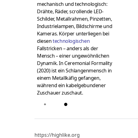
mechanisch und technologisch:
Drähte, Räder, scrollende LED-
Schilder, Metallrahmen, Pinzetten,
Industrielampen, Bildschirme und
Kameras.
Körper unterliegen bei
diesen
technologischen
Fallstricken – anders als der
Mensch – einer ungewöhnlichen
Dynamik.
In Ceremonial Formality
(2020) ist ein Schlangenmensch in
einem Metallkäfig gefangen,
während ein kabelgebundener
Zuschauer zuschaut.
+
●
https://highlike.org