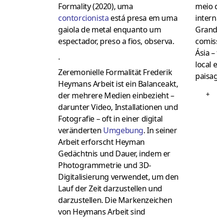
meio 
Formality (2020), uma
intern
contorcionista
está presa em uma
Grand
gaiola de metal enquanto um
comis
espectador, preso a fios, observa.
Ásia –
.
local 
Zeremonielle Formalität
Frederik
paisa
Heymans Arbeit ist ein Balanceakt,
+
der mehrere Medien einbezieht –
darunter Video, Installationen und
Fotografie – oft in einer digital
veränderten
Umgebung
.
In seiner
Arbeit erforscht Heyman
Gedächtnis und Dauer, indem er
Photogrammetrie und 3D-
Digitalisierung verwendet, um den
Lauf der Zeit darzustellen und
darzustellen.
Die Markenzeichen
von Heymans Arbeit sind