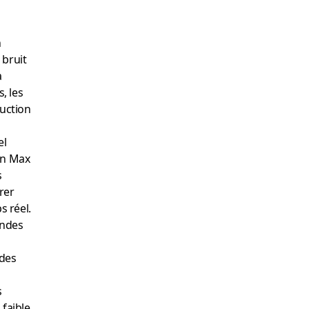
n
 bruit
a
s, les
ruction
el
en Max
s
érer
 réel.
andes
ndes
s
 faible