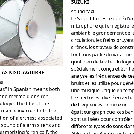
SUZUKI
sound-taxi
Le Sound Taxi est équipé d’u
microphone qui enregistre le
ambiant: le grondement de l
circulation, les freins bruyant
sirènes, les travaux de const
font tous partie du vacarme
quotidien de la ville. Un logici
spécialement conçu et écrit 
LÁS KISIC AGUIRRE
analyse les fréquences de ce
as
bruits et les utilise pour gén
nas” in Spanish means both
une musique unique en temps
and mermaid or siren
Le spectre est divisé en 25 b
logy). The title of the
de fréquences, comme un
rmance invoked both the
égaliseur graphique, ces ba
tion of alertness associated
sont utilisées pour contrôler
e sound of alarm sirens and
différents types de sons dan
smerizing ‘siren call’, the
Ableton Live. Par exemple, un