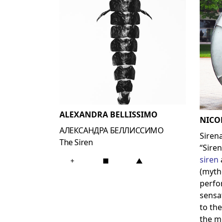
ALEXANDRA BELLISSIMO
NICO
АЛЕКСАНДРА БЕЛЛИССИМО
Siren
The Siren
“Sire
siren
+
■
▲
(mytho
perfo
sensa
to th
the me