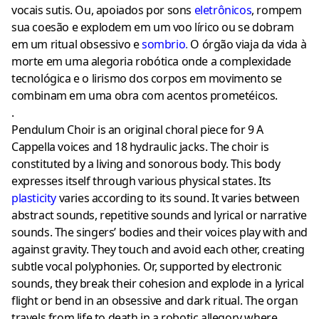
vocais sutis. Ou, apoiados por sons
eletrônico
s
, rompem
sua coesão e explodem em um voo lírico ou se dobram
em um ritual obsessivo e
sombrio
.
O órgão viaja da vida à
morte em uma alegoria robótica onde a complexidade
tecnológica e o lirismo dos corpos em movimento se
combinam em uma obra com acentos prometéicos.
.
Pendulum Choir is an original choral piece for 9 A
Cappella voices and 18 hydraulic jacks. The choir is
constituted by a living and sonorous body. This body
expresses itself through various physical states. Its
plasticity
varies according to its sound. It varies between
abstract sounds, repetitive sounds and lyrical or narrative
sounds. The singers’ bodies and their voices play with and
against gravity. They touch and avoid each other, creating
subtle vocal polyphonies. Or, supported by electronic
sounds, they break their cohesion and explode in a lyrical
flight or bend in an obsessive and dark ritual. The organ
travels from life to death in a robotic allegory where