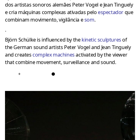
dos artistas sonoros alemães Peter Vogel e Jean Tinguely
e cria máquinas complexas ativadas pelo
espectador
que
combinam movimento, vigilância e
som
.
.
Björn Schülke is influenced by the
kinetic sculptures
of
the German sound artists Peter Vogel and Jean Tinguely
and creates
complex machines
activated by the viewer
that combine movement, surveillance and sound.
+
●