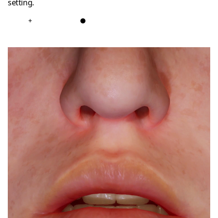
setting.
+
●