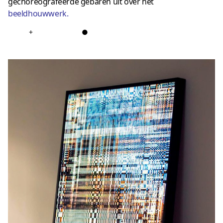
gechoreografeerde gebaren uit over het
beeldhouwwerk
.
+
●