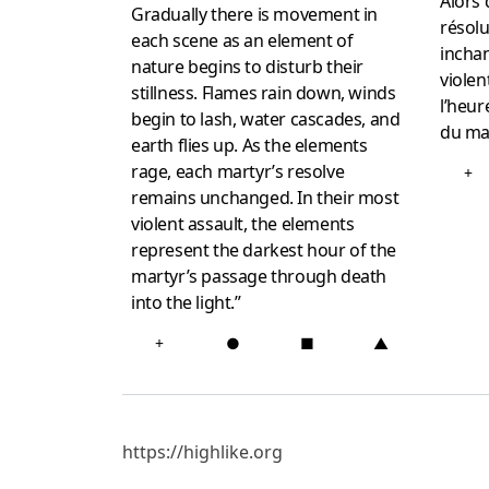
Alors 
Gradually there is movement in
résolu
each scene as an element of
inchan
nature begins to disturb their
violen
stillness. Flames rain down, winds
l’heur
begin to lash, water cascades, and
du mar
earth flies up. As the elements
rage, each martyr’s resolve
+
remains unchanged. In their most
violent assault, the elements
represent the darkest hour of the
martyr’s passage through death
into the light.”
+
●
■
▲
https://highlike.org