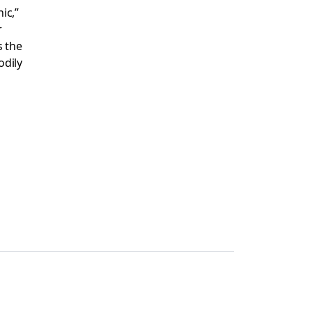
ic,”
r
s the
odily