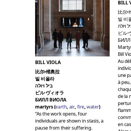
BILL 
比尔•
빌 비
ל ויולה
ビル·
БИЛЛ
Martyr
Bill Vi
Au déb
BILL VIOLA
indivi
比尔•维奥拉
une pa
빌 비올라
à peu,
ביל ויולה
chaqu
ビル·ヴィオラ
de la
БИЛЛ ВИОЛА
pertur
martyrs (
earth
,
air
,
fire
,
water
)
flamme
“As the work opens, four
comme
individuals are shown in stasis, a
en cas
pause from their suffering.