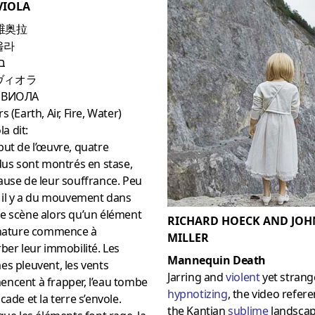
VIOLA
维奥拉
올라
בי
ヴィオラ
 ВИОЛА
s (Earth, Air, Fire, Water)
ola dit:
ut de l’œuvre, quatre
dus sont montrés en stase,
use de leur souffrance. Peu
 il y a du mouvement dans
e scène alors qu’un élément
RICHARD HOECK AND JOH
 nature commence à
MILLER
ber leur immobilité. Les
Mannequin Death
s pleuvent, les vents
Jarring and
violent
yet strang
ncent à frapper, l’eau tombe
hypnotizing
, the video refer
cade et la terre s’envole.
the Kantian
sublime
landsca