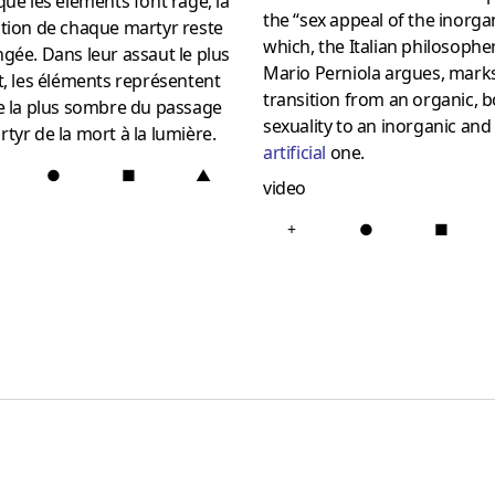
que les éléments font rage, la
the “sex appeal of the inorgan
tion de chaque martyr reste
which, the Italian philosophe
gée. Dans leur assaut le plus
Mario Perniola argues, mark
t, les éléments représentent
transition from an organic, b
e la plus sombre du passage
sexuality to an inorganic and
tyr de la mort à la lumière.
artificial
one.
●
■
▲
video
+
●
■