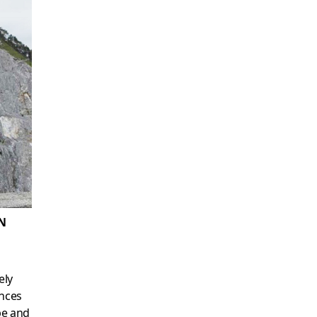
N
ely
ences
pe and