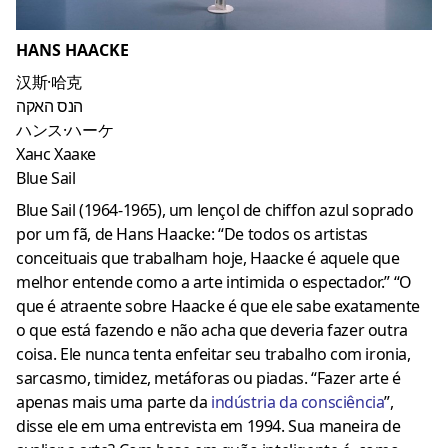
HANS HAACKE
汉斯·哈克
הנס האקה
ハンス·ハーケ
Ханс Хааке
Blue Sail
Blue Sail (1964-1965), um lençol de chiffon azul soprado
por um fã, de Hans Haacke: “De todos os artistas
conceituais que trabalham hoje, Haacke é aquele que
melhor entende como a arte intimida o espectador.”
“O
que é atraente sobre Haacke é que ele sabe exatamente
o que está fazendo e não acha que deveria fazer outra
coisa.
Ele nunca tenta enfeitar seu trabalho com ironia,
sarcasmo, timidez, metáforas ou piadas.
“Fazer arte é
apenas mais uma parte da
indústria da consciência
”,
disse ele em uma entrevista em 1994. Sua maneira de