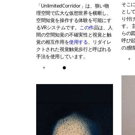
そこ
「UnlimitedCorridor」は、狭い物
として
理空間で広大な仮想世界を横断し、
り付
空間知覚を操作する体験を可能にす
す。 
るVRシステムです。
この作
品は、人
らの
間の空間知覚の不確実性と視覚と触
呼び起
覚の相互作用を
使用する
、リダイレ
の感
クトされた視覚触覚歩行と呼ばれる
手法を使用しています。
+
+
●