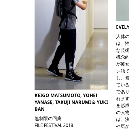
EVEL
人体の
は、
な芸術
概念的な
が彼女
ン語
し、
てい
であ
KEIGO MATSUMOTO, YOHEI
れます
YANASE, TAKUJI NARUMI & YUKI
を形成
BAN
の人
無制限の回廊
は、決
FILE FESTIVAL 2018
や気