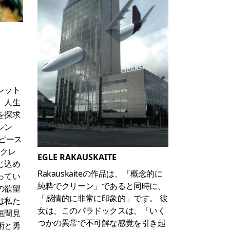
レット
。人生
を探求
シン
ーピース
ークレ
EGLE RAKAUSKAITE
じ込め
Rakauskaiteの作品は、「概念的に
ってい
純粋でクリーン」であると同時に、
の欲望
「感情的に非常に印象的」です。 彼
は私た
女は、このパラドックスは、「いく
垣間見
つかの異常で不可解な感覚を引き起
術と勇