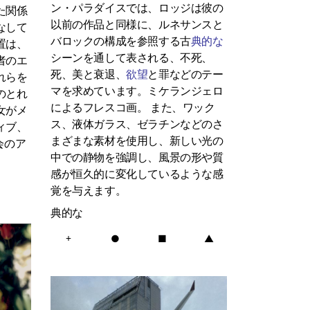
ン・パラダイスでは、ロッジは彼の
た関係
以前の作品と同様に、ルネサンスと
なして
バロックの構成を参照する古
典的な
置は、
シーンを通して表される、不死、
者のエ
死、美と衰退、
欲望
と罪などのテー
れらを
マを求めています。ミケランジェロ
のとれ
によるフレスコ画。
また、ワック
女がメ
ス、液体ガラス、ゼラチンなどのさ
ィブ、
まざまな素材を使用し、新しい光の
会のア
中での静物を強調し、風景の形や質
。
感が恒久的に変化しているような感
覚を与えます。
典的な
+
●
■
▲