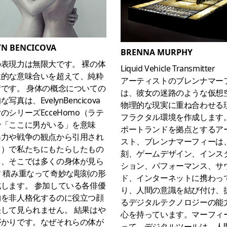
YN BENCICOVA
BRENNA MURPHY
表現力は無限大です。 裸の体
Liquid Vehicle Transmitter
性的な意味合いを超えて、純粋
アーティストのブレンナマー
です。 身体の概念についての
は、彼女の迷路のような仮想
写真は、EvelynBencicova
物理的な現実に重ね合わせる
のシリーズEcceHomo（ラテ
フラクタル環境を作成します
で「ここに男がいる」を意味
ポートランドを拠点とするア
暴力や戦争の観点から引用され
スト、ブレンナマーフィーは
る）で私たちにもたらしたもの
刻、ゲームデザイン、インス
り、そこでは多くの身体が見ら
ション、パフォーマンス、サ
 積み重なって奇妙な彫刻の形
ド、インターネットに携わっ
します。 参加している各俳優
り、人間の意識を結び付け、
物を非人格化するのに役立つ顔
るデジタルテクノロジーの能
して見られません。 結果はや
心を持っています。マーフィ
がかりです。なぜそれらの体が
って、デジタルツールは、人