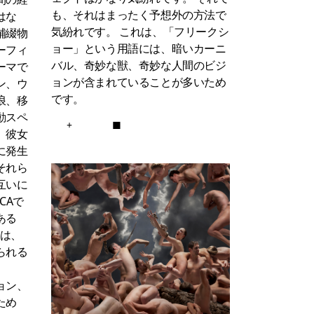
も、それはまったく予想外の方法で
はな
気紛れです。
これは、「フリークシ
補綴物
ョー」という用語には、暗いカーニ
ーフィ
バル、奇妙な獣、奇妙な人間のビジ
ーマで
ョンが含まれていることが多いため
ン、ウ
です。
浪、移
動スペ
+
■
。彼女
に発生
それら
互いに
CAで
ある
erは、
られる
。
ョン、
ため