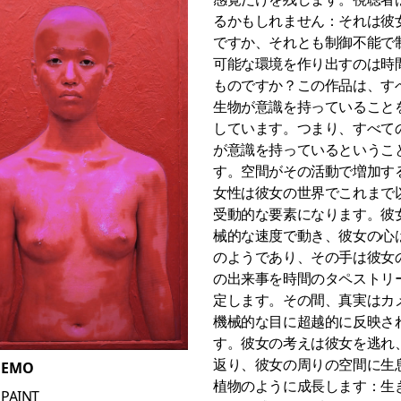
るかもしれません：それは彼
ですか、それとも制御不能で
可能な環境を作り出すのは時
ものですか？この作品は、す
生物が意識を持っていること
しています。つまり、すべて
が意識を持っているというこ
す。空間がその活動で増加す
女性は彼女の世界でこれまで
受動的な要素になります。彼
械的な速度で動き、彼女の心
のようであり、その手は彼女
の出来事を時間のタペストリ
定します。その間、真実はカ
機械的な目に超越的に反映さ
す。彼女の考えは彼女を逃れ
返り、彼女の周りの空間に生
NEMO
植物のように成長します：生
PAINT