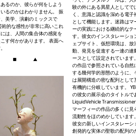
にあるのか、彼らが何をしよう
験の外にある異星人としてで
いるのかはわかりません。 振
く、意識と認識を深める電子
け、美学、演劇のミックスで
として機能します。迷路はマ
芸術的な感性が非常に高いこれ
ーの実践における継続的なテ
図には、人間の集合体の感覚を
す。彼女のインスタレーショ
こす何かがあります。 表面へ
ェブサイト、仮想環境は、放
情。
動、発見を促進する一連の連
ースとして設定されています
■
▲
の作品で参照されている自然
する幾何学的形態のように、
は展開構造の密な配列として
有機的に分岐しています。 YB
の彼女の展示会のタイトルで
LiquidVehicle Transmission
マーフィーの作品の多くに見
流動性をほのめかしています
彼女の新しいインスタレーシ
創発的な実体の聖歌の配列の