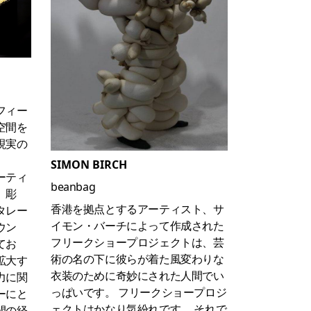
フィー
空間を
現実の
。
SIMON BIRCH
ーティ
beanbag
、彫
香港を拠点とするアーティスト、サ
タレー
イモン・バーチによって作成された
ウン
フリークショープロジェクトは、芸
てお
術の名の下に彼らが着た風変わりな
拡大す
衣装のために奇妙にされた人間でい
力に関
っぱいです。
フリークショープロジ
ーにと
ェクトはかなり気紛れです。
それで
間の経