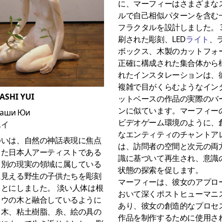
に、マーフィーはさまざまな
ルで自己相似パターンを含む
フラクタルを設計しました。 
刷された彫刻、LED
ライト
、
ボックス、木製のカットフォ
正確に構成された集合体から
れたインスタレーションは、
複雑で目がくらむようなイン
ASHI YUI
ットベースの作品の実際のバ
ンに似ています。マーフィー
аши Юи
ビデオゲーム環境のように、
ユイ
なエンティティのチャントア
ゆいは、自然の神話表現に焦点
は、訪問者の空間と次元の両
てた日本人アーティストである
識に基づいて再生され、意識
、別の現実の領域に属している
状態の探索を促します。
に見える野生の子供たちを彫刻
マーフィーは、彼女のアプロ
ことにしました。
淡い人体は根
おいて深くポストヒューマニ
ドウの木と融合しているように
あり、彼女の創造的なプロセ
、木、粘土樹脂、糸、絵の具の
作品を制作するために使用さ