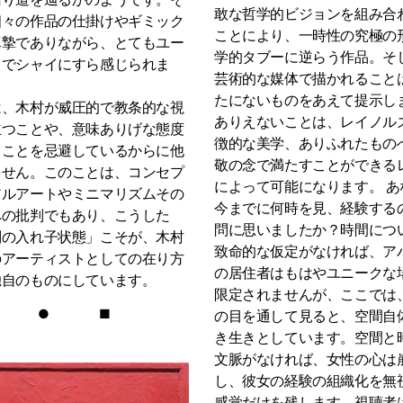
敢な哲学的ビジョンを組み合
個々の作品の仕掛けやギミック
ことにより、一時性の究極の
真摯でありながら、とてもユー
学的タブーに逆らう作品。そ
スでシャイにすら感じられま
芸術的な媒体で描かれること
たにないものをあえて提示し
は、木村が威圧的で教条的な視
ありえないことは、レイノル
立つことや、意味ありげな態度
徴的な美学、ありふれたもの
ることを忌避しているからに他
敬の念で満たすことができる
ません。このことは、コンセプ
によって可能になります。 あ
アルアートやミニマリズムその
今までに何時を見、経験する
への批判でもあり、こうした
問に思いましたか？時間につ
判の入れ子状態」こそが、木村
致命的な仮定がなければ、ア
のアーティストとしての在り方
の居住者はもはやユニークな
独自のものにしています。
限定されませんが、ここでは
●
■
の目を通して見ると、空間自
き生きとしています。空間と
文脈がなければ、女性の心は
し、彼女の経験の組織化を無
感覚だけを残します。視聴者