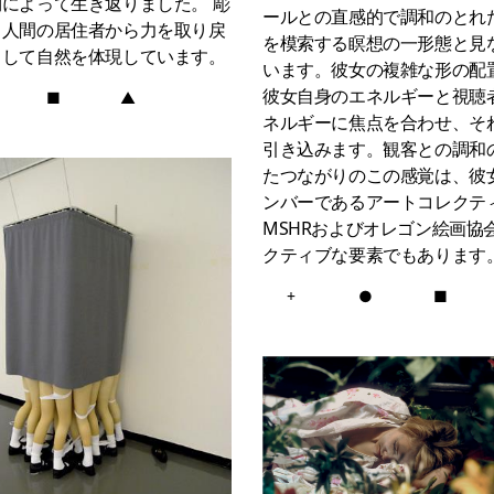
物によって生き返りました。
彫
ールとの直感的で調和のとれ
、人間の居住者から力を取り戻
を模索する瞑想の一形態と見
として自然を体現しています。
います。彼女の複雑な形の配
彼女自身のエネルギーと視聴
■
▲
ネルギーに焦点を合わせ、そ
引き込みます。観客との調和
たつながりのこの感覚は、彼
ンバーであるアートコレクテ
MSHRおよびオレゴン絵画協
クティブな要素でもあります
+
●
■