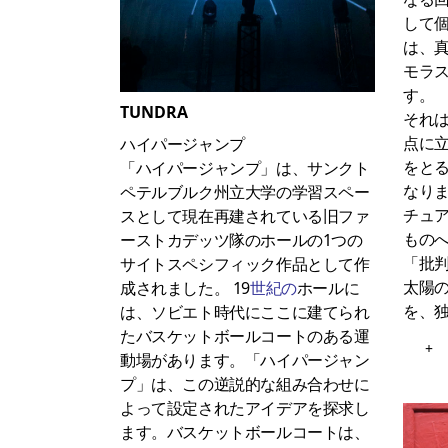
して
は、
モラ
す。
TUNDRA
それ
点に
ハイパージャンプ
をと
「ハイパージャンプ」は、サンクト
なり
ペテルブルク州立大学の学習スペー
チュ
スとして現在再建されている旧ファ
もの
ーストカデッツ隊のホールの1つの
「批
サイトスペシフィック作品として作
太陽
成されました。 19
世紀の
ホールに
を、
は、ソビエト時代にここに建てられ
たバスケットボールコートのある運
+
動場があります。「ハイパージャン
プ」は、この逆説的な組み合わせに
よって設定されたアイデアを探求し
ます。バスケットボールコートは、