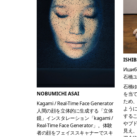
ISHIB
Ишиб
石橋
石橋
NOBUMICHI ASAI
を当
ため
Kagami / Real-Time Face Generator
よう
人間の顔を立体的に生成する「立体
する
鏡」インスタレーション「kagami /
やブ
Real-Time Face Generator」。体験
見え
者の顔をフェイススキャナーでスキ