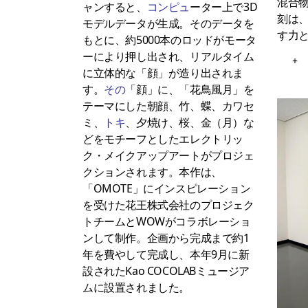
混合
ャンすると、
コンピュ
ーター上で3D
刻は
モデルデータが生成。そのデータを
す力
もとに、約5000本のロッドがモータ
ーにより押し出され、リアルタイム
+
に立体的な「顔」が造り出されま
す。
その
「顔」に、「花鳥風月」を
テーマにした朝顔、竹、蝶、カワセ
ミ、
トキ
、夕焼け、桜、金（月）な
どをモチーフとしたエレクトリッ
ク・メイクアップアートがプロジェ
クションされます。本作は、
「OMOTE」にインスピレーション
を受けた花王株式会社のプロジェク
トチームとWOWがコラボレーショ
ンして制作。企画から完成まで約1
年を費やして完成し、本年9月に新
設されたKao COCOLABミュージア
ムに設置されました。