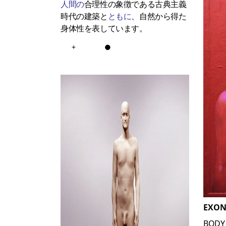
人間の
合理性の象徴である古典主義
時代の建築と
ともに
、自然から得た
身体性を表しています。
+
●
EXO
BODY 