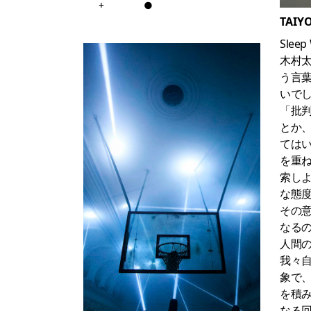
+
●
TAIY
Sleep
木村
う言
いで
「批
とか
ては
を重
索し
な態
その
なる
人間
我々
象で
を積
なる