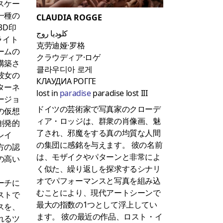
スケー
一種の
CLAUDIA ROGGE
3D印
كلوديا روج
ライト
克劳迪娅·罗格
ームの
クラウディア·ロゲ
構築さ
클라우디아 로게
彼女の
КЛАУДИА РОГГЕ
ターネ
lost in
paradise
paradise lost III
ージョ
ドイツの芸術家で写真家のクローデ
の仮想
ィア・ロッジは、群衆の肖像画、魅
創発的
了され、邪魔をする真の均質な人間
レイ
の集団に感銘を与えます。
彼の名前
方の認
は、モザイクやパターンと非常によ
の高い
く似た、繰り返しを探求するシナリ
オでパフォーマンスと写真を組み込
ーチに
むことにより、現代アートシーンで
ストで
最大の指数の1つとして浮上してい
スを、
ます。
彼の最近の作品、ロスト・イ
れるツ