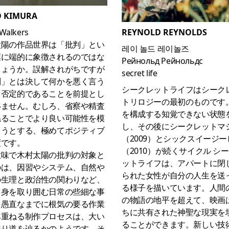
O KIMURA
REYNOLD REYNOLDS
 Walkers
太陽の作品世界は「批判」とい
레이 놀드 레이놀즈
葉に端的に象徴されるのではな
Рейнольд Рейнольдс
しょうか。誤解されがちですが
secret life
判」とは決して何かを悪く言う
シークレットライフはシーク
、否定的であることを前提とし
トリロジーの最初のものです
いません。むしろ、省察や精査
を構成する知覚できない状態
ねることでより良い可能性を模
し、その後にシークレットマ
ようとする、極めてポジティブ
（2009）とシックスイージ
度です。
（2010）が続くサイクル シ
意味で木村太陽の批判の対象と
ットライフは、アパートに閉
のは、因習やシステム、自然や
られた女性が自分の人生を送
の生理と政治性の関わりなど、
る様子を描いています。人間
自身を取り囲む日常の些細な事
の物語の地平を超えて、映画
、愚直なまでに根気の要る作業
ちに共有された神聖な現実を
み重ねる制作プロセスは、大い
ることができます。新しい技
回り道を辿るかのようです。そ