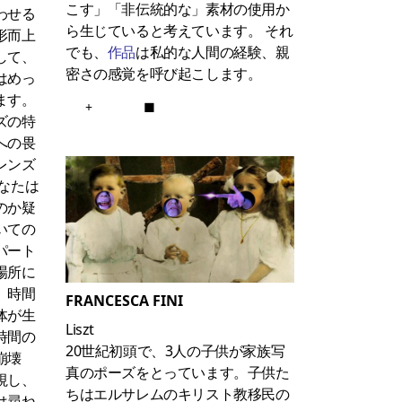
こす」「非伝統的な」素材の使用か
わせる
ら生じていると考えています。 それ
形而上
でも、
作品
は私的な人間の経験、親
して、
密さの感覚を呼び起こします。
はめっ
ます。
+
■
ズの特
への畏
レンズ
なたは
のか疑
いての
パート
場所に
、時間
FRANCESCA FINI
体が生
Liszt
時間の
20世紀初頭で、3人の子供が家族写
崩壊
真のポーズをとっています。子供た
視し、
ちはエルサレムのキリスト教移民の
は尋ね