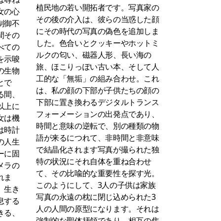
植民地の若い開拓者です。写真家の
女の心
その後の介入は、彼らの当惑した顔
制御不
にその時代の写真の偽色を追加しま
間その
した。色合いとクッキーやホットミ
べての
ルクの匂い、磁器人形、長い海の
を示唆
旅、ほこりっぽい古い本、そして人
の生物
工的な「無垢」の組み合わせ。これ
とで
は、私の顔の下部が子供たちの顔の
る間、
下部に置き換わるデジタルトランス
以上に
フォーメーションの出発点であり、
女は機
時間と意味の逆転で、別の種類の物
は時計
語が来るにつれて、非時間と非意味
の人生
で結晶化されます写真が撮られた独
ーに固
特の状況にそれ自体を重ね合わせ
メラの
て、その比喩的な重要性を探す光。
れま
このようにして、3人の子供は家族
、生き
写真の永遠の枕に閉じ込められた3
息する
人の人間の原型になります。それは
きる、
強制的な聖体拝領であり、相互の焦