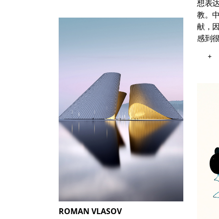
想表
教。
献，
感到
+
ROMAN VLASOV