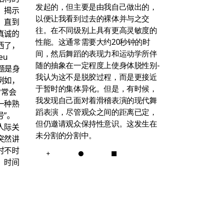
发起的，但主要是由我自己做出的，
，揭示
以便让我看到过去的裸体并与之交
，直到
往。在不同级别上具有更高灵敏度的
真诚的
性能。这通常需要大约20秒钟的时
西了，
间，然后舞蹈的表现力和运动学所伴
eu
随的抽象在一定程度上使身体脱性别-
主题是身
我认为这不是脱胶过程，而是更接近
例如，
于暂时的集体异化。但是，有时候，
常常会
我发现自己面对着滑稽表演的现代舞
一种熟
蹈表演，尽管观众之间的距离已定，
”。
但仍邀请观众保持性意识。这发生在
人际关
未分割的分割中。
突然讲
时不时
+
●
■
，时间