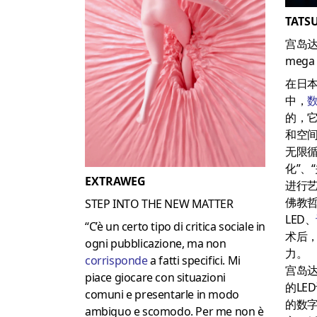
TATS
宫岛
mega 
在日
中，
的，
和空
无限循
化”、
EXTRAWEG
进行
佛教
STEP INTO THE NEW MATTER
LED、
“C’è un certo tipo di critica sociale in
术后
ogni pubblicazione, ma non
力。
corrisponde
a fatti specifici.
Mi
宫岛
piace giocare con situazioni
的LE
comuni e presentarle in modo
的数
ambiguo e scomodo.
Per me non è