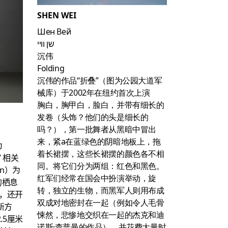
SHEN WEI
Шен Вей
שן וויי
沉伟
Folding
沉伟的作品“折叠”（图为公园大道军
械库）于2002年在纽约首次上演
胸白，胸甲白，脸白，并带有细长的
发卷（头饰？他们的头是细长的
吗？），第一批舞者从黑暗中冒出
来，紧a在蓝绿色的阴暗地板上，拖
为
着长裙摆，这些长裙摆的颜色各不相
”
相关
同。将它们分为两组：红色和黑色。
en）为
红军们经常在国会中扮演举动，旋
戴的栖息
转，独立的生物，而黑军人则用布成
起，还开
双成对地密封在一起（例如令人毛骨
新方
悚然，悲惨地交织在一起的杰克和迪
.5厘米
诺斯·查普​​曼的作品），并花费大量时