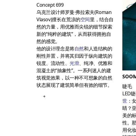
Concept 699
乌克兰设计师罗曼·弗拉索夫(Roman
Vlasov)擅长在荒凉的
空间
里，结合自
然的力量，用优雅而尖锐的细节探索
新的“纯粹的建筑”，从而获得拥抱自
然的感觉。
他的设计理念是将
自然
和人造结构的
刚性并置，并将其归因于纵向建筑的
锐度、流动性、
光滑
、纯净、优雅和
混凝土的“抽象性”。一系列迷人的建
SOOM
筑视觉效果，以一种不可想象的自然
状态展现了建筑简单但有效的细节。
睫毛
LED
+
世
：
睛？
美的
性。
用化