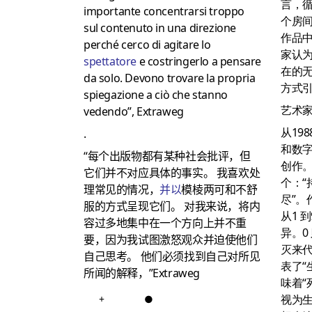
言，
importante concentrarsi troppo
个房间
sul contenuto in una direzione
作品
perché cerco di agitare lo
家认
spettatore
e costringerlo a pensare
在的
da solo.
Devono trovare la propria
方式引
spiegazione a ciò che stanno
艺术
vedendo”, Extraweg
从19
.
和数
“每个出版物都有某种社会批评，但
创作
它们并不对应具体的事实。
我喜欢处
个：“
理常见的情况，
并以
模棱两可和不舒
尽”。
服的方式呈现它们。
对我来说，将内
从1 
容过多地集中在一个方向上并不重
异。0
要，因为我试图激怒观众并迫使他们
灭来
自己思考。
他们必须找到自己对所见
表了“
所闻的解释，”Extraweg
味着“
视为
+
●