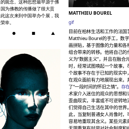
达的观念。这种思想最早源于佛
中国为佛教的传播做了很大贡
MATTHIEU BOUREL
因此这次来到中国举办个展，我
gif
很荣幸。
目前在柏林生活和工作的法国
●
■
▲
Matthieu Bourel的手工，
画拼贴，基于图像的力量和各
组合带来的转移。他将自己的
义为“数据主义”，并且在融合
时，经常试图唤起一个故事，
个故事不存在于已知的现实中
在观众面前有力地展现出来，
了“一段时间的怀旧之情”。
存在
术家介入迷住的观众的思想和
歪曲现实，丰富或不可逆转地
们觉得自己生活在其中的世界
此，当复制普通女人肖像时，
容易地重现其含义。某些元素
无限重复有时是对社会制度和