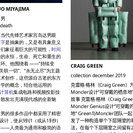
UO MIYAJIMA
达男
death
本当代先锋艺术家宫岛达男眼
数字
是抽象的，又是有具象意义
它们象征着巨大的可能性，
时间
间的永恒，生命、死亡和重生的
环。他围绕着 ——“持续变
CRAIG GREEN
“关联一切”、“永无止尽”为主题
collection december 2019
艺术创作，这些源自古老的东方
克雷格·格林（Craig Green）
哲学的概念，结合他运用的
Moncler设计“可穿戴的栖息地
计算机
集成电路和视频投影技
故事
克雷格·格林（Craig Gre
，散发出充满现代感的全新魅
Moncler Genius设计“可穿
地”
Green与Moncler团队一
达男的很多作品中都采用了精密
发了一种构造单个下层隔室的
D设计，使从9到1（或从1到9）
法，在每个下层隔室之间留有2
字——人类最为通用和极简的语