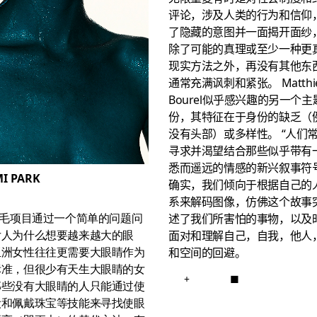
评论，涉及人类的行为和信仰
了隐藏的意图并一面揭开面纱
除了可能的真理或至少一种更
现实方法之外，再没有其他东
通常充满讽刺和紧张。 Matthi
Bourel似乎感兴趣的另一个
份，其特征在于身份的缺乏（
没有头部）或多样性。 “人们
寻求并渴望结合那些似乎带有
悉而遥远的情感的新兴叙事符号
I PARK
确实，我们倾向于根据自己的
系来解码图像，仿佛这个故事
睫毛项目通过一个简单的问题问
述了我们所害怕的事物，以及
女人为什么想要越来越大的眼
面对和理解自己，自我，他人
亚洲女性往往更需要大眼睛作为
和空间的回避。
标准，但很少有天生大眼睛的女
+
■
那些没有大眼睛的人只能通过使
妆和佩戴珠宝等技能来寻找使眼