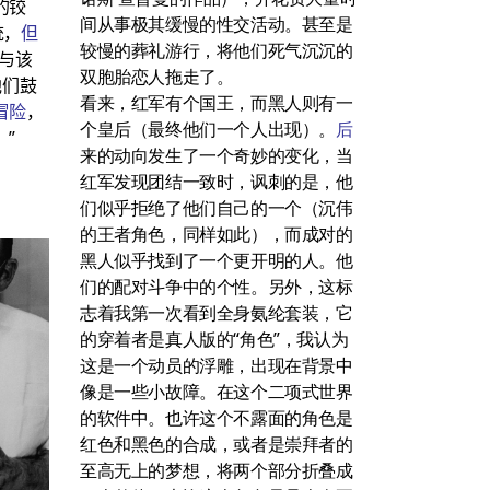
的铰
间从事极其缓慢的性交活动。甚至是
统，
但
较慢的葬礼游行，将他们死气沉沉的
与该
双胞胎恋人拖走了。
他们鼓
看来，红军有个国王，而黑人则有一
冒险
，
个皇后（最终他们一个人出现）。
后
”
来的动向发生了一个奇妙的变化，当
红军发现团结一致时，讽刺的是，他
们似乎拒绝了他们自己的一个（沉伟
的王者角色，同样如此），而成对的
黑人似乎找到了一个更开明的人。他
们的配对斗争中的个性。另外，这标
志着我第一次看到全身氨纶套装，它
的穿着者是真人版的“角色”，我认为
这是一个动员的浮雕，出现在背景中
像是一些小故障。在这个二项式世界
的软件中。也许这个不露面的角色是
红色和黑色的合成，或者是崇拜者的
至高无上的梦想，将两个部分折叠成