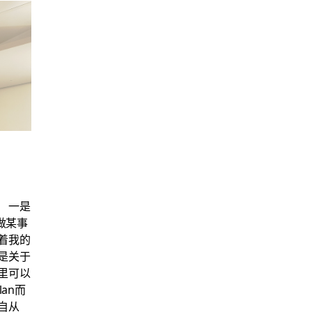
。
一是
做某事
着我的
是关于
里可以
lan而
自从