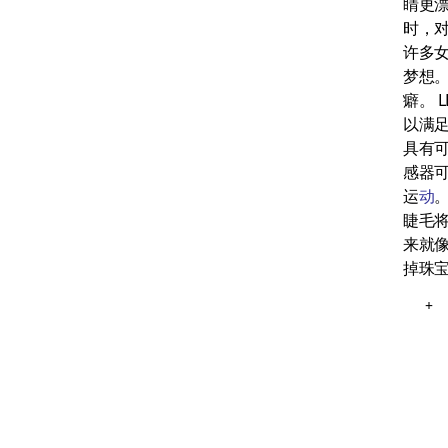
睛更
时，
许多
梦想。
癖。 
以满
具有可
感器
运
动
睫毛
来就
掉珠
+