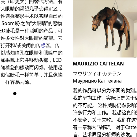
漂亮（即更大）的替代方法。有
对大眼睛的渴望几乎变得沉迷，
女性选择整形手术以实现自己的
 Soomi称之为“大眼睛”的恋物
LED睫毛是一种聪明的产品，可
足许多女性对大眼睛的渴望。它
打开和/或关闭的传
感
器。传
可以感知瞳孔在眼睛和眼睑中的
。如果戴上它并移动头部，LED
MAURIZIO CATTELAN
将随着您的移动而闪烁。使用起
マウリツィオ·カテラン
像戴假睫毛一样简单，并且像摘
Маурицио Каттелана
宝一样容易去除。
我的作品可以分为不同的类别
●
我的早期工作，实际上是关于
的不可能。
这种威胁仍然影响
许多行为和工作。
我想这真的
不安全，关于失败。
我们在这
有一章称为“故障”。
对于Catte
言，艺术界是分析师的沙发。