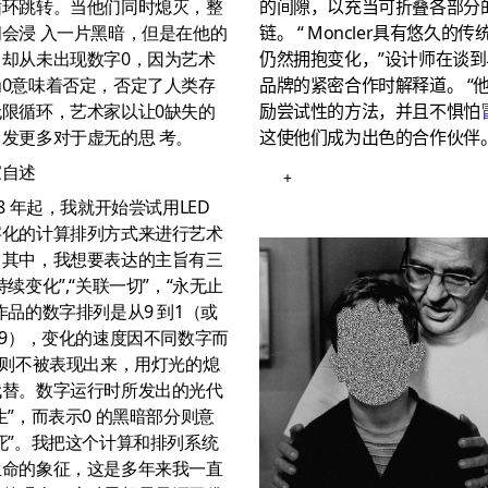
的间隙，以充当可折叠各部分
循环跳转。当他们同时熄灭，整
链。
“ Moncler具有悠久的传
会浸 入一片黑暗，但是在他的
仍然拥抱变化，”设计师在谈到
中却从未出现数字0，因为艺术
品牌的紧密合作时解释道。
“
为0意味着否定，否定了人类存
励尝试性的方法，并且不惧怕
无限循环，艺术家以让0缺失的
这使他们成为出色的合作伙伴。
发更多对于虚无的思 考。
家自述
+
88 年起，我就开始尝试用LED
字化的计算排列方式来进行艺术
。其中，我想要表达的主旨有三
持续变化”,“关联一切”，“永无止
作品的数字排列是从9 到1（或
到9），变化的速度因不同数字而
 则不被表现出来，用灯光的熄
代替。数字运行时所发出的光代
生”，而表示0 的黑暗部分则意
死”。我把这个计算和排列系统
生命的象征，这是多年来我一直