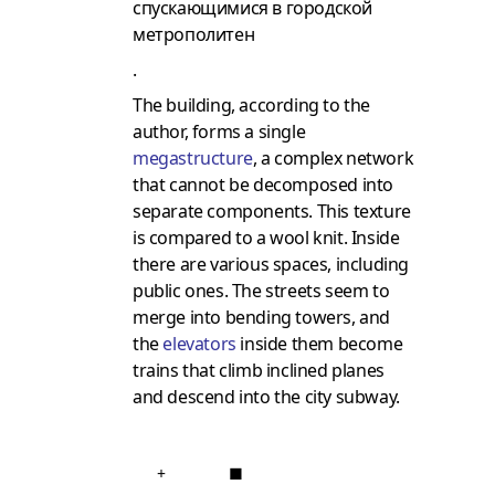
спускающимися в городской
метрополитен
.
The building, according to the
author, forms a single
megastructure
, a complex network
that cannot be decomposed into
separate components.
This texture
is compared to a wool knit.
Inside
there are various spaces, including
public ones.
The streets seem to
merge into bending towers, and
the
elevators
inside them become
trains that climb inclined planes
and descend into the city subway.
+
■