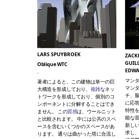
LARS SPUYBROEK
ZACK
GUIL
Oblique WTC
EDWA
.
マン
著者によると、この建物は単一の巨
マン
大構造を形成しており、
複雑
なネッ
チ、
トワークを形成しており、個別のコ
に応
ンポーネントに分解することはでき
特性
ません。 この
質感
は、ウールニット
能な
と比較されます。 中には公共のスペ
新し
ースを含むいくつかのスペースがあ
求し
ります。 通りは曲がった塔に合流し