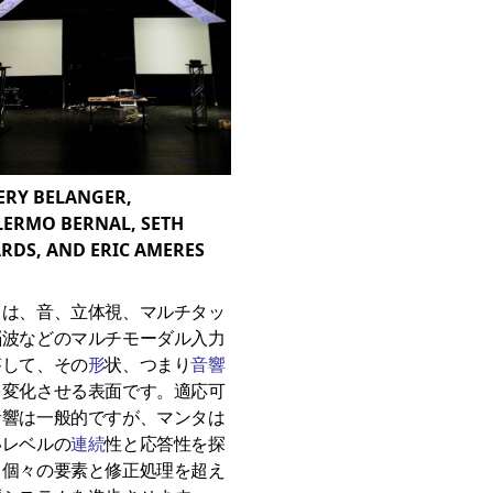
ERY BELANGER,
LERMO BERNAL, SETH
RDS, AND ERIC AMERES
タ
タは、音、立体視、マルチタッ
脳波などのマルチモーダル入力
答して、その
形
状、つまり
音響
を変化させる表面です。適応可
音響は一般的ですが、マンタは
いレベルの
連続
性と応答性を探
、個々の要素と修正処理を超え