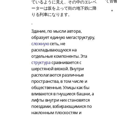
て音
ているように見え、その中のエレベ
ーターは坂を上って街の地下鉄に降
+
りる列車になります。
.
Здание, по мысли автора,
образует единую мегаструктуру,
сложную
сеть, не
раскладывающуюся на
отдельные компоненты. Эта
структура
сравнивается с
шерстяной вязкой. Внутри
располагаются различные
пространства, в том числе и
общественные. Улицы как бы
вливаются в гнущиеся башни, а
лифты внутри них становятся
поездами, взбирающимися по
наклонным плоскостям и