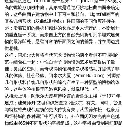
这些高度通过“ Lightfall”统一起来：“ Lightfall”是一个87英尺
高的螺旋形顶棚中庭，其形式是通过巧妙地扭曲曲面来确定
的，这些曲面在建筑物中上下弯曲和转向。 Lightfall表面的
复杂几何形状（双曲线抛物线）将画廊的不同角度连接在一
起；沿着它们的楼梯和倾斜的长廊是令人惊讶的，不断展开
的垂直循环系统。而来自上方的自然光则折射到半埋式建筑
物的最深凹处。悬臂可容纳平面图之间的差异，并在周边提
供悬挑。
这样，阿米尔大厦将当代艺术博物馆的两个看似不可调和的
范型结合在一起：中性白盒子博物馆为艺术展览提供了最
佳，灵活的空间，而奇观博物馆则使参观者感动并提供了非
凡的体验。社会经验。阿米尔大厦（Amir Building）对原始
几何形状和传统几何形状的综合产生了一种新型的博物馆体
验，这种体验植根于巴洛克风格，就像现代一样。
从概念上讲，阿米尔大厦与博物馆的野兽派主楼（于1971年
建成；建筑师丹·艾坦和伊茨查克·雅沙尔）有关。同时，它也
与特拉维夫现代建筑的更大传统有关，从孟德尔松，包豪斯
和怀特城的多种词汇中可以看出。外立面闪闪发光的白色抛
物线由465种不同形状的平板组成，这些平板由预制钢筋混凝