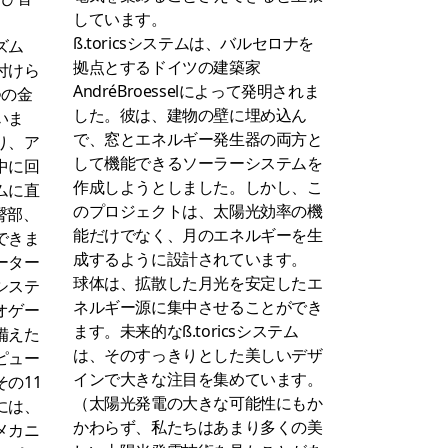
しています。
ß.toricsシステムは、バルセロナを
ズム
拠点とするドイツの建築家
付けら
AndréBroesselによって発明されま
つの金
した。彼は、建物の壁に埋め込ん
いま
で、窓とエネルギー発生器の両方と
り、ア
して機能できるソーラーシステムを
中に回
作成しようとしました。しかし、こ
ムに直
のプロジェクトは、太陽光効率の機
、臀部、
能だけでなく、月のエネルギーを生
できま
成するように設計されています。
ーター
球体は、拡散した月光を安定したエ
システ
ネルギー源に集中させることができ
オゲー
ます。未来的なß.toricsシステム
備えた
は、そのすっきりとした美しいデザ
ピュー
インで大きな注目を集めています。
の11
（太陽光発電の大きな可能性にもか
には、
かわらず、私たちはあまり多くの美
メカニ