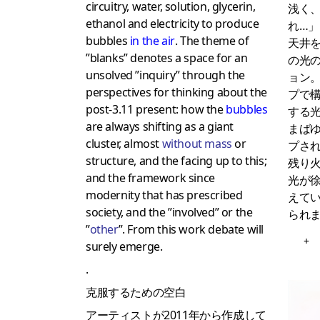
circuitry, water, solution, glycerin,
浅く
ethanol and electricity to produce
れ…」）
bubbles
in the air
. The theme of
天井
”blanks” denotes a space for an
の光
unsolved ”inquiry” through the
ョン
perspectives for thinking about the
プで
post-3.11 present: how the
bubbles
する
are always shifting as a giant
まば
cluster, almost
without mass
or
プさ
structure, and the facing up to this;
残り
and the framework since
光が
modernity that has prescribed
えて
society, and the ”involved” or the
られ
”
other
”. From this work debate will
+
surely emerge.
.
克服するための空白
アーティストが2011年から作成して