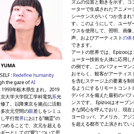
ズムの位置と動きを示す、コ
ーターで生成されたアニメー
シーケンスがいくつか含まれ
す。このようにして、ユーザ
ウスを使用して、照明、画像
声、およびアーティスト
の体
できます。
アートの世界では、Epizoo
ューター技術を人体に応用し
I YUMA
の例です。このパフォーマン
おそらく、観客がアーティス
SELF :
Redefine humanity
を含むステージ上の要素を制
gh the gaze of
AI
るようにするリモートコント
 1993年栃木県生まれ。2019
デバイスを備えた最初のパフ
東京大学大学院工学科電気
系
光
ンスです。 Epizooはオープ
攻修了。以降東京を拠点に活動
きな関心を呼んでおり、現在
。多次元空間の
眼
差しをシミュ
ヨーロッパ、アメリカ、アジア
トし平行世
界
における”幽霊”の
を超える都市で上演されてい
見つめることで、次元を超える
ギーとしての”愛”について思