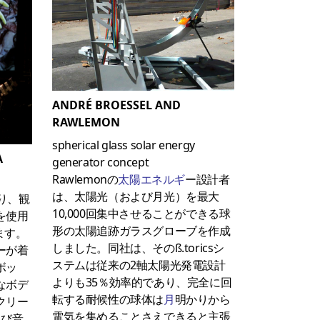
ANDRÉ BROESSEL AND
RAWLEMON
spherical glass solar energy
A
generator concept
Rawlemonの
太陽エネルギ
ー設計者
は、太陽光（および月光）を最大
より、観
10,000回集中させることができる球
を使用
形の太陽追跡ガラスグローブを作成
きます。
しました。同社は、そのß.toricsシ
ーが着
ステムは従来の2軸太陽光発電設計
ボッ
よりも35％効率的であり、完全に回
なボデ
転する耐候性の球体は
月
明かりから
クリー
電気を集めることさえできると主張
よび音