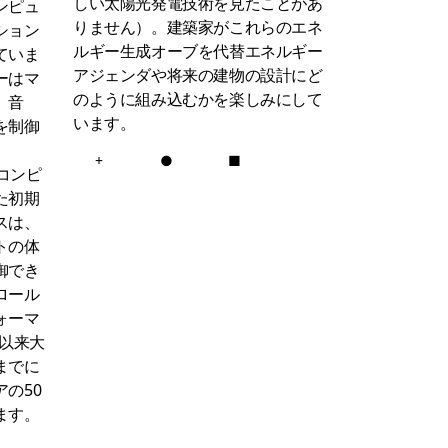
しい太陽光発電技術を見たことがあ
ンピュ
りません）。建築家がこれらのエネ
ション
ルギー生成オーブを代替エネルギー
ていま
アジェンダや将来の建物の設計にど
ーはマ
のように組み込むかを楽しみにして
、音
います。
を制御
+
●
■
はコンピ
た初期
スは、
トの体
御でき
ロール
ォーマ
ン以来大
までに
の50
ます。