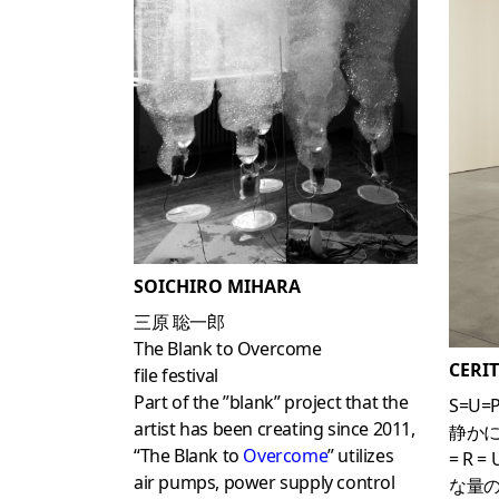
SOICHIRO MIHARA
三原 聡一郎
The Blank to Overcome
CERI
file festival
Part of the ”blank” project that the
S=U=
artist has been creating since 2011,
静かに壮観
“The Blank to
Overcome
” utilizes
= R =
air pumps, power supply control
な量の