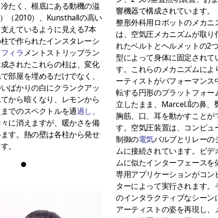
、冷たく、根底にある動機の溢
響機器で構成されています。
（2010）、Kunsthallの高い
整形外科用ロボットのメカニ
を支えているように見える7本
は、空気圧メカニズムが取り
の柱で作られたインスタレーシ
れたベルトとヘルメットの2
。
フィラ
メントストリップラン
型によって身体に固定されて
構成されたこれらの柱は、変化
す。これらのメカニズムによ
光で部屋を埋めるだけでなく、
ーティストがパフォーマンス
ゆいばかりの白にクランクアッ
転する円形のプラットフォー
れてから暗くなり、レモンから
立したまま、Marcel.lÌの鼻
火までのスペクトルを通
過し
、
胸筋、口、耳を動かすことが
徐々に消えますが、暖かさを備
す。空気圧装置は、コンピュ
います。熱の壁は各柱から発せ
制御の
電気
バルブとリレーの
ます。
ムに接続されています。ビデ
ムに似たインターフェースを
●
専用アプリケーションがコン
ターによって実行されます。そ
のインタラクティブなシーン
アーティストの姿を再現し、