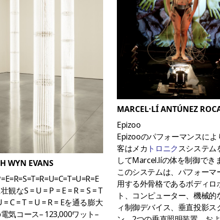
MARCEL·LÍ ANTÚNEZ ROC
Epizoo
Epizooのパフォーマンスに
客はメカ
トロニク
スシステム
してMarcel.líの体を制御で
TH WYN EVANS
このシステムは、パフォーマ
P=E=R=S=T=R=U=C=T=U=R=E
用する外骨格であるボディロ
なS = U = P = E = R = S = T
ト、コンピューター、機械的
 U = C = T = U = R = Eを通る膨大
ィ制御デバイス、垂直投影ス
電気コース– 123,000ワット–
ン、2つの垂直照明装置、お