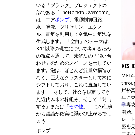
いる「ブランク」プロジェクトの一
部である「TheBlankto Overcome」
は、エア
ポンプ
、電源制御回路、
水、溶液、グリセリン、エタノー
ル、電気を利用して空気中に気泡を
生成します。 「空白」のテーマは、
3.11以降の現在について考えるため
の視点を通して、未解決の「問い合
わせ」のためのスペースを示してい
KISH
ます。泡は、ほとんど質量や構造が
META-
なく、巨大なクラスターとして常に
throu
シフトしており、これに直面してい
岸裕真
ます。 ; そして、社会を規定してき
年に
た近代以来の枠組み、そして「関与
学
専
する」または「
その他
」。 この仕事
開始
から議論が確実に浮かび上がるでし
レー
ょう。
姿を
ポンプ
エネル