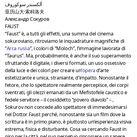
ألكسندر سوكوروف
亚历山大·索科洛夫
Александр Сокуров
FAUST
“Faust” è, a tutti gli effetti, una summa del cinema
sokuroviano, ritroviamo le inquadrature magnifiche di
“
Arca russa
”, i colori di “Moloch”, l’immagine lavorata di
“Taurus”. Ma, probabilmente, è anche il suo superamento
sfruttando il digitale, i diversi formati, un uso ossessivo
della luce e dei colori per creare un’
opera
d’arte
estetizzante e unica, straniante, d’impatto. Nonostante il
fetore, che lo spettatore realmente percepisce, dei corpi
sventrati, gli olezzi emanati da un Mefistofele caustico e
fedele servitore – il cosiddetto “povero diavolo” – ,
Sokurov non concede allo spettatore di immedesimarsi
nel Dottor Faust perché, nonostante sia un film dove la
scrittura è in primo piano, è piuttosto un’esperienza visiva
estrema, fisica e disturbante. Cosa va cercando Faust in
giro per la città, nel suo perpetuo rincorrere un sapere