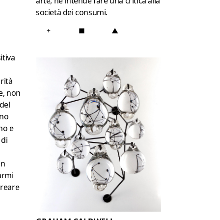
arte, né intende fare una critica alla
società dei consumi.
+
■
▲
itiva
rità
e, non
 del
uno
no e
 di
un
armi
creare