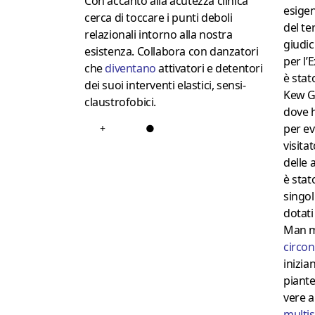
Con accanto alla acutezza clinica
esigen
cerca di toccare i punti deboli
del te
relazionali intorno alla nostra
giudic
esistenza. Collabora con danzatori
per l’
che
diventano
attivatori e detentori
è stat
dei suoi interventi elastici, sensi-
Kew Ga
claustrofobici.
dove h
per ev
+
●
visita
delle 
è stat
singol
dotati
Man m
circo
inizia
piante
vere a
multis