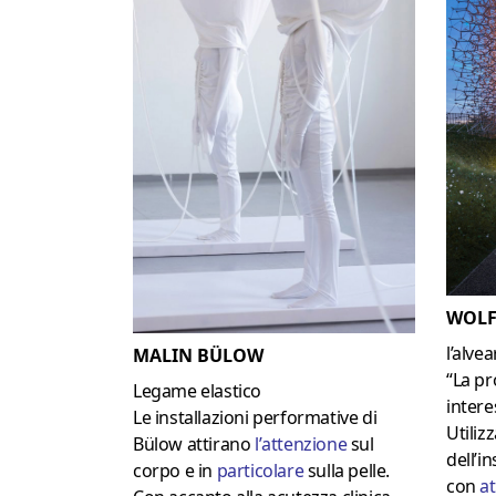
WOLF
l’alve
MALIN BÜLOW
“La p
Legame elastico
intere
Le installazioni performative di
Utiliz
Bülow attirano
l’
attenzione
sul
dell’i
corpo e in
particolare
sulla pelle.
con
a