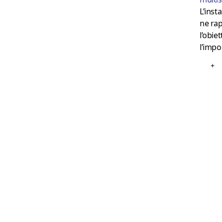
L’inst
ne ra
l’obie
l’impo
+