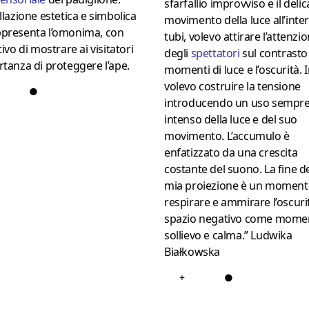
sfarfallio improvviso e il deli
allazione estetica e simbolica
movimento della luce all’inte
ppresenta l’omonima, con
tubi, volevo attirare l’attenzi
ttivo di mostrare ai visitatori
degli
spettatori
sul contrasto 
rtanza di proteggere l’ape.
momenti di luce e l’oscurità. 
volevo costruire la tensione
●
introducendo un uso sempre
intenso della luce e del suo
movimento. L’accumulo è
enfatizzato da una crescita
costante del suono. La fine de
mia proiezione è un moment
respirare e ammirare l’oscurit
spazio negativo come momen
sollievo e calma.” Ludwika
Białkowska
+
●