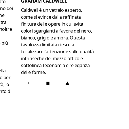
GRAHAM CALDWELL
cato
rno dei
Caldwell è un vetraio esperto,
one
come si evince dalla raffinata
tra i
finitura delle opere in cui evita
Inoltre
colori sgargianti a favore del nero,
bianco, grigio e ambra. Questa
 più
tavolozza limitata riesce a
focalizzare l’attenzione sulle qualità
intrinseche del mezzo ottico e
sottolinea l’economia e l’eleganza
lla
delle forme.
o per
+
■
▲
à, lo
to di