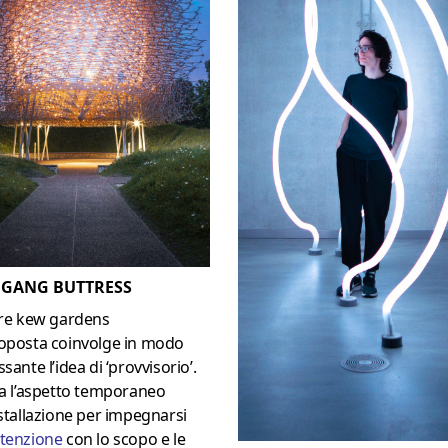
GANG BUTTRESS
are kew gardens
roposta coinvolge in modo
ssante l’idea di ‘provvisorio’.
za l’aspetto temporaneo
nstallazione per impegnarsi
ttenzione
con lo scopo e le