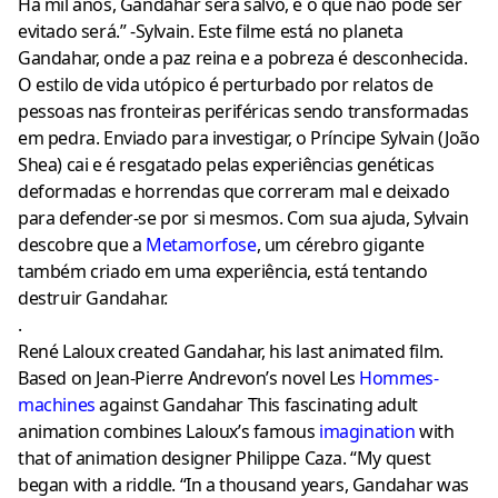
Há mil anos, Gandahar será salvo, e o que não pode ser
evitado será.” -Sylvain. Este filme está no planeta
Gandahar, onde a paz reina e a pobreza é desconhecida.
O estilo de vida utópico é perturbado por relatos de
pessoas nas fronteiras periféricas sendo transformadas
em pedra. Enviado para investigar, o Príncipe Sylvain (João
Shea) cai e é resgatado pelas experiências genéticas
deformadas e horrendas que correram mal e deixado
para defender-se por si mesmos. Com sua ajuda, Sylvain
descobre que a
Metamorfose
, um cérebro gigante
também criado em uma experiência, está tentando
destruir Gandahar.
.
René Laloux created Gandahar, his last animated film.
Based on Jean-Pierre Andrevon’s novel Les
Hommes-
machines
against Gandahar This fascinating adult
animation combines Laloux’s famous
imagination
with
that of animation designer Philippe Caza. “My quest
began with a riddle. “In a thousand years, Gandahar was