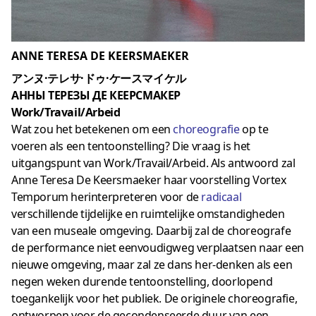
ANNE TERESA DE KEERSMAEKER
アンヌ·テレサ·ドゥ·ケースマイケル
АННЫ ТЕРЕЗЫ ДЕ КЕЕРСМАКЕР
Work/Travail/Arbeid
Wat zou het betekenen om een
choreografie
op te
voeren als een tentoonstelling? Die vraag is het
uitgangspunt van Work/Travail/Arbeid. Als antwoord zal
Anne Teresa De Keersmaeker haar voorstelling Vortex
Temporum herinterpreteren voor de
radicaal
verschillende tijdelijke en ruimtelijke omstandigheden
van een museale omgeving. Daarbij zal de choreografe
de performance niet eenvoudigweg verplaatsen naar een
nieuwe omgeving, maar zal ze dans her-denken als een
negen weken durende tentoonstelling, doorlopend
toegankelijk voor het publiek. De originele choreografie,
ontworpen voor de gecondenseerde duur van een