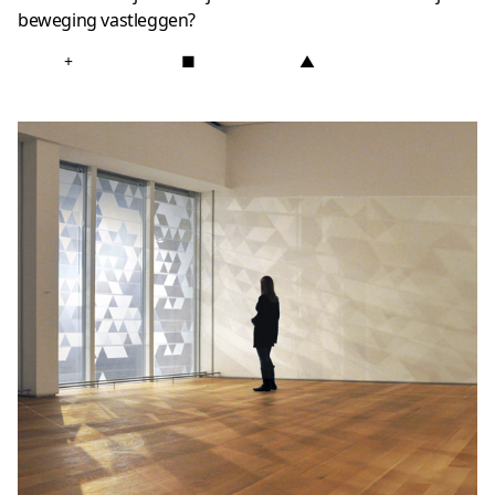
beweging vastleggen?
+
■
▲