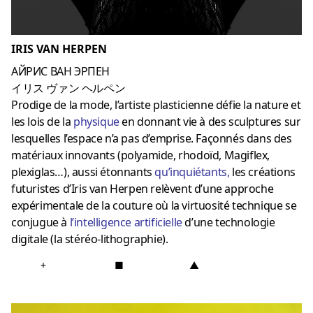
IRIS VAN HERPEN
АЙРИС ВАН ЭРПЕН
イリス ヴァン ヘルペン
Prodige de la mode, l’artiste plasticienne défie la nature et
les lois de la
physique
en donnant vie à des sculptures sur
lesquelles l’espace n’a pas d’emprise. Façonnés dans des
matériaux innovants (polyamide, rhodoïd, Magiflex,
plexiglas…), aussi étonnants
qu
’inquiétants
,
les créations
futuristes d’Iris van Herpen relèvent d’une approche
expérimentale de la couture où la virtuosité technique se
conjugue à
l’
intelligence artificielle
d’une technologie
digitale (la stéréo-lithographie).
+
■
▲