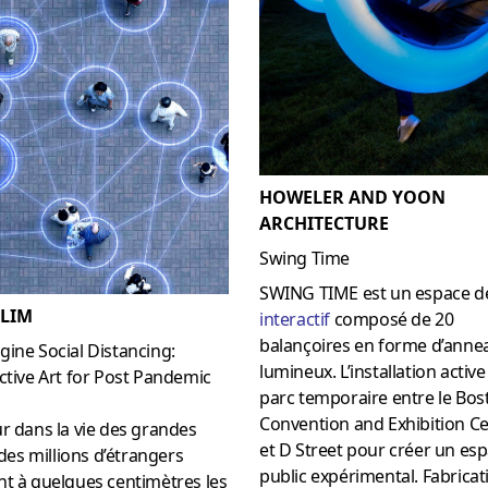
HOWELER AND YOON
ARCHITECTURE
Swing Time
SWING TIME est un espace de
 LIM
interactif
composé de 20
balançoires en forme d’anne
ine Social Distancing:
lumineux. L’installation activ
ctive Art for Post Pandemic
parc temporaire entre le Bos
Convention and Exhibition C
r dans la vie des grandes
et D Street pour créer un es
, des millions d’étrangers
public expérimental. Fabricat
t à quelques centimètres les