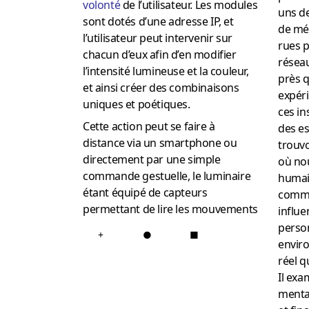
volonté
de l’utilisateur. Les modules
uns de
sont dotés d’une adresse IP, et
de mét
l’utilisateur peut intervenir sur
rues 
chacun d’eux afin d’en modifier
résea
l’intensité lumineuse et la couleur,
près q
et ainsi créer des combinaisons
expér
uniques et poétiques.
ces in
Cette action peut se faire à
des es
distance via un smartphone ou
trouvo
directement par une simple
où no
commande gestuelle, le luminaire
humain
étant équipé de capteurs
commen
permettant de lire les mouvements
influe
person
+
●
■
envir
réel q
Il ex
mental