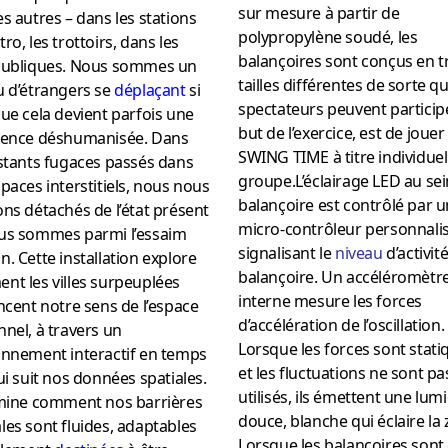
sur mesure à partir de
s autres – dans les stations
polypropylène soudé, les
ro, les trottoirs, dans les
balançoires sont conçus en t
publiques. Nous sommes un
tailles différentes de sorte qu
u d’étrangers se
déplaçant
si
spectateurs peuvent participe
ue cela devient parfois une
but de l’exercice, est de jouer
ience déshumanisée. Dans
SWING TIME à titre individue
stants fugaces passés dans
groupe.L’éclairage LED au sei
paces interstitiels, nous nous
balançoire est contrôlé par u
ns détachés de l’état présent
micro-contrôleur personnalis
us sommes parmi l’essaim
signalisant le
niveau
d’activité
. Cette installation explore
balançoire. Un accéléromètr
t les villes surpeuplées
interne mesure les forces
ncent notre sens de l’espace
d’accélération de l’oscillation.
nel, à travers un
Lorsque les forces sont stati
onnement interactif en temps
et les fluctuations ne sont pa
ui suit nos données spatiales.
utilisés, ils émettent une lum
amine comment nos barrières
douce, blanche qui éclaire la 
es sont fluides, adaptables
Lorsque les balançoires sont