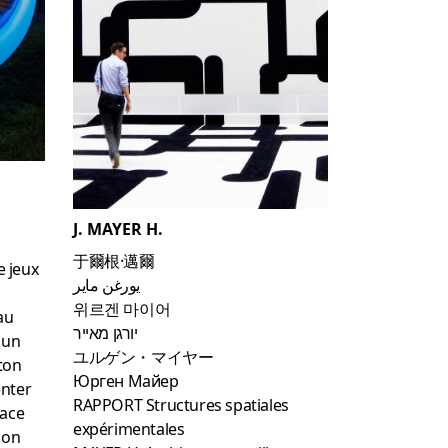
J. MAYER H.
于爾根·邁爾
 jeux
يورغن ماير
위르겐 마이어
au
יורגן מאייר
e un
ユルゲン・マイヤー
ton
Юрген Майер
enter
RAPPORT Structures spatiales
pace
expérimentales
ion