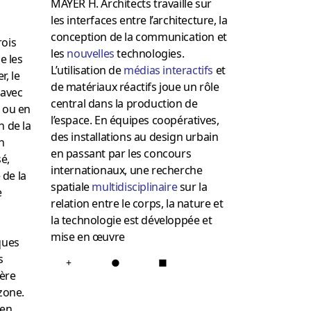
MAYER H. Architects travaille sur
les interfaces entre l’architecture, la
conception de la communication et
rois
les
nouvelles
technologies.
e les
L’utilisation de
médias interactifs
et
r, le
de matériaux réactifs joue un rôle
 avec
central dans la production de
l ou en
l’espace. En équipes coopératives,
n de la
des installations au design urbain
n
en passant par les concours
é,
internationaux, une recherche
 de la
spatiale
multidisciplinaire
sur la
e
relation entre le corps, la nature et
la technologie est développée et
mise en œuvre
ques
s
+
●
■
ière
zone.
 en