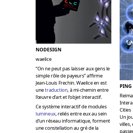
NODESIGN
waelice
“On ne peut pas laisser aux gens le
simple rôle de payeurs” affirme
Jean-Louis Frechin. Waelice en est
PING
une
traduction
, à mi-chemin entre
Reimag
l’œuvre d’art et l’objet interactif.
Intera
Ce système interactif de modules
Cities
lumineux
, reliés entre eux au sein
Un jou
d’un réseau informatique, forment
villes
une constellation au gré de la
passen