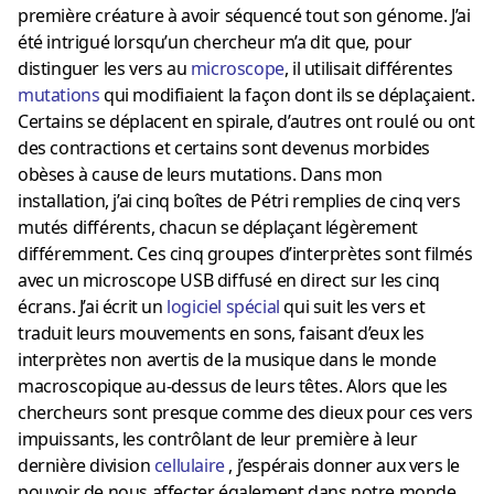
première créature à avoir séquencé tout son génome. J’ai
été intrigué lorsqu’un chercheur m’a dit que, pour
distinguer les vers au
microscope
, il utilisait différentes
mutations
qui modifiaient la façon dont ils se déplaçaient.
Certains se déplacent en spirale, d’autres ont roulé ou ont
des contractions et certains sont devenus morbides
obèses à cause de leurs mutations. Dans mon
installation, j’ai cinq boîtes de Pétri remplies de cinq vers
mutés différents, chacun se déplaçant légèrement
différemment. Ces cinq groupes d’interprètes sont filmés
avec un microscope USB diffusé en direct sur les cinq
écrans. J’ai écrit un
logiciel spécial
qui suit les vers et
traduit leurs mouvements en sons, faisant d’eux les
interprètes non avertis de la musique dans le monde
macroscopique au-dessus de leurs têtes. Alors que les
chercheurs sont presque comme des dieux pour ces vers
impuissants, les contrôlant de leur première à leur
dernière division
cellulaire
, j’espérais donner aux vers le
pouvoir de nous affecter également dans notre monde.