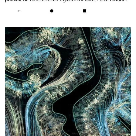
+
●
■