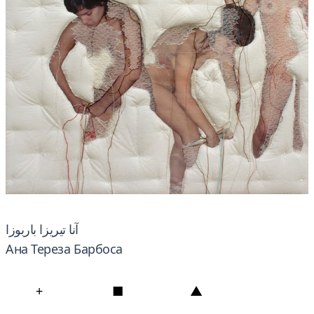
آنا تيريزا باربوزا
Ана Тереза ​​Барбоса
+
■
▲