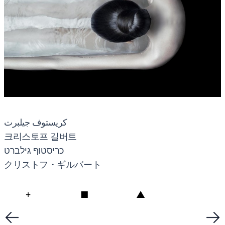
كريستوف جيلبرت
크리스토프 길버트
כריסטוף גילברט
クリストフ・ギルバート
+
■
▲