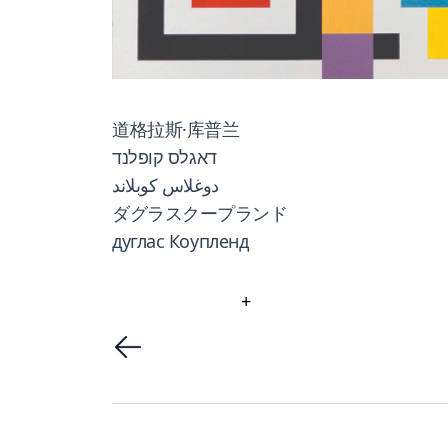
道格拉斯·库普兰
דאגלס קופלנד
دوغلاس كوبلاند
ダグラスクープランド
дуглас Коупленд
+