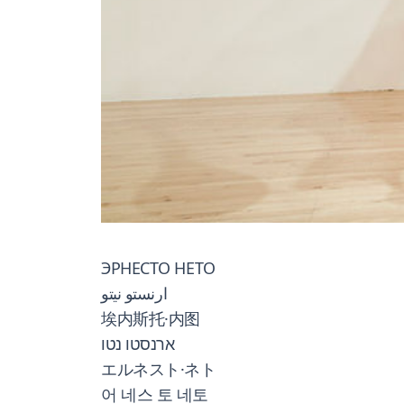
ЭРНЕСТО НЕТО
ارنستو نيتو
埃内斯托·内图
ארנסטו נטו
エルネスト·ネト
어 네스 토 네토