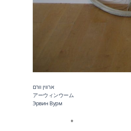
ארווין וורם
アーウィンウーム
Эрвин Вурм
+