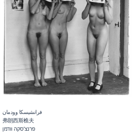
فرانشيسكا وودمان
弗朗西斯樵夫
פרנצ’סקה וודמן