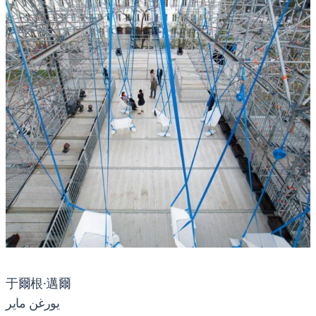
于爾根·邁爾
يورغن ماير