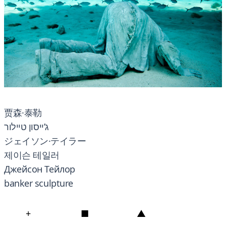
贾森·泰勒
ג’ייסון טיילור
ジェイソン·テイラー
제이슨 테일러
Джейсон Тейлор
banker sculpture
+
■
▲