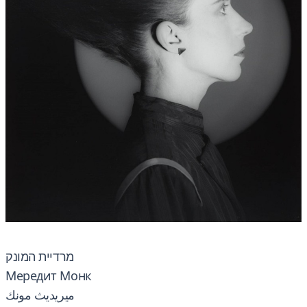
מרדיית המונק
Мередит Монк
ميريديث مونك