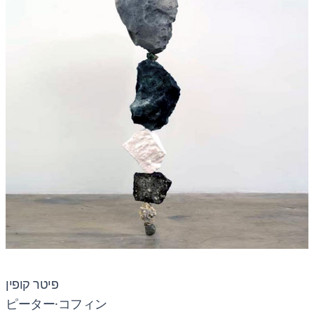
פיטר קופין
ピーター·コフィン