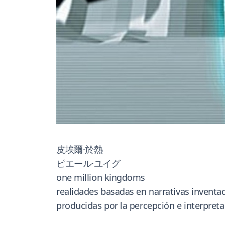
皮埃爾·於熱
ピエール·ユイグ
one million kingdoms
realidades basadas en narrativas inventad
producidas por la percepción e interpreta