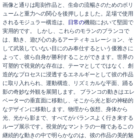
画像と通りは彫刻作品と、生命の流暢さのためのボリ
ュームと重力への関心を後押ししました。足場で使用
されるモジュラー構造は、
日常の
機能において堅固で
実用的です。 しかし、これらのモランのブランコで
は、動き、遊び心のあるアーティキュレーション、そ
して武装していない目にのみ奉仕するという優雅さに
よって、彼ら自身が勝利することができます。世界の
可塑的で視覚的な存在は、テーマとしてではなく、創
造的なプロセスに浸透するエネルギーとして彼の作品
に取り入れられ、運動構造、リズミカルな平面、踊る
影の奇妙な外観を展開します。 ブランコの動きはエレ
ベーターの垂直面に移動し、そこから光と影の神秘的
なデザインに移動します。物理から仮想、身体から
光、光から影まで、すべてがバランスよく行き来する
ループ展示です。視覚的なマントラの一種であるこの
継続的な動きの中で明らかなのは、彼の作品の美的魅