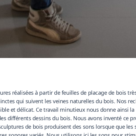
res réalisées à partir de feuilles de placage de bois très 
inctes qui suivent les veines naturelles du bois. Nos 
ible et délicat. Ce travail minutieux nous donne ainsi l
 des différents dessins du bois. Nous avons inventé ce 
lptures de bois produisent des sons lorsque que les spe
es sonores variés. Nous utilisons ici les sons pour st