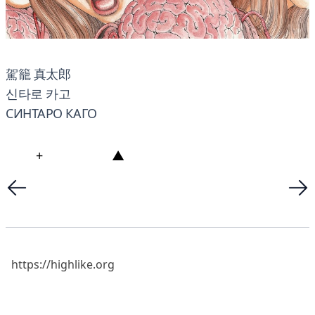
駕籠 真太郎
신타로 카고
СИНТАРО КАГО
+
▲
https://highlike.org