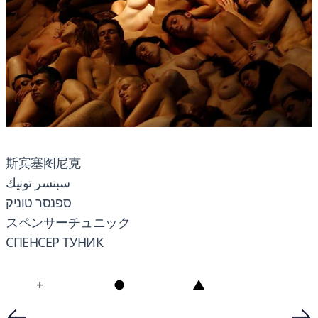
斯宾塞图尼克
سبنسر تونيك
ספנסר טוניק
スペンサーチュニック
СПЕНСЕР ТУНИК
+
●
▲