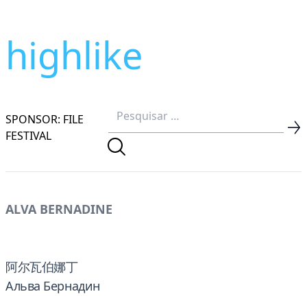
highlike
SPONSOR: FILE
FESTIVAL
ALVA BERNADINE
阿尔瓦伯娜丁
Альва Бернадин