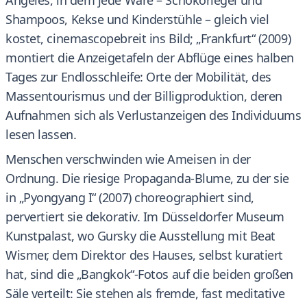
Angeles, in dem jede Ware – Schokoriegel und
Shampoos, Kekse und Kinderstühle – gleich viel
kostet, cinemascopebreit ins Bild; „Frankfurt“ (2009)
montiert die Anzeigetafeln der Abflüge eines halben
Tages zur Endlosschleife: Orte der Mobilität, des
Massentourismus und der Billigproduktion, deren
Aufnahmen sich als Verlustanzeigen des Individuums
lesen lassen.
Menschen verschwinden wie Ameisen in der
Ordnung. Die riesige Propaganda-Blume, zu der sie
in „Pyongyang I“ (2007) choreographiert sind,
pervertiert sie dekorativ. Im Düsseldorfer Museum
Kunstpalast, wo Gursky die Ausstellung mit Beat
Wismer, dem Direktor des Hauses, selbst kuratiert
hat, sind die „Bangkok“-Fotos auf die beiden großen
Säle verteilt: Sie stehen als fremde, fast meditative