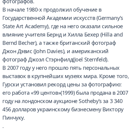
фотографов.
В начале 1980-х продолжил обучение в
Государственной Академии искусств (Germany’s
State Art Academy), где на него оказали сильное
влияние учителя Бернд и Хилла Бехер (Hilla and
Bernd Becher), а также британский фотограф
Джон Дэвис (John Davies), и американский
фотограф Джоэл Стэрнфилд(Joel Sternfeld).
В 2007 году у него прошло пять персональных
выставок в крупнейших музеях мира. Кроме того,
Гурски установил рекорд цены за фотографию:
его работа «99 центов»(1999) была продана в 2007
году на лондонском аукционе Sotheby’s за 3 340
456 долларов украинскому бизнесмену Виктору
Пинчуку.
.