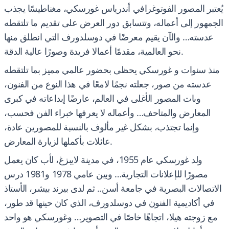
يُعتبر المصور الفوتوغرافي أندرياس غورسكي، مغناطيسًا يجذب
الجمهور إلى أعماله، وتتسابق دور العرض على تقديم ما تلتقطه
عدسته… والآن يقيم معرضًا في دوسلدورف التي انطلق منها
نحو العالمية، مقدمًا أعمالا فريدة وصورًا عالية الدقة.
منذ سنوات و غورسكي يحظى بحضور عالمي مميز بما تلتقطه
عدسته من صور، جعلته نجمًا لامعًا في هذا النوع من الفنون،
وبات المصور الأغلى في العالم، عارضًا إبداعاته في كبرى
المعارض والمتاحف… وأعماله لا يعرفها خبراء الفن فحسب،
وإنما تجتذب، بشكل غير مألوف بالنسبة للمصورين عادة،
عائلات بأكملها لزيارة المعارض.
ولد غورسكي عام 1955، في مدينة لايبزغ، لأب كان يعمل
مصورًا للإعلانات التجارية… وبين عامي 1978 و1981 درس
الاتصالات البصرية في جامعة أسن.. ثم لدى بيرند بيشر، الأستاذ
في أكاديمية الفنون في دوسلدورف، الذي كان حينها قد طور،
مع زوجته هيلا، اتجاهًا خاصًا في التصوير… وغورسكي هو واحد