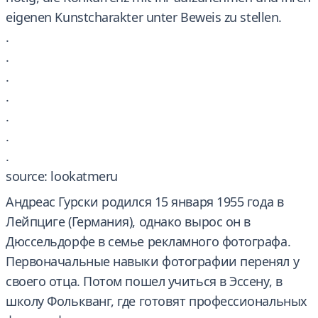
eigenen Kunstcharakter unter Beweis zu stellen.
.
.
.
.
.
.
.
source: lookatmeru
Андреас Гурски родился 15 января 1955 года в
Лейпциге (Германия), однако вырос он в
Дюссельдорфе в семье рекламного фотографа.
Первоначальные навыки фотографии перенял у
своего отца. Потом пошел учиться в Эссену, в
школу Фолькванг, где готовят профессиональных