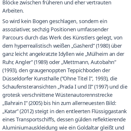
Blöcke zwischen früheren und eher vertrauten
Arbeiten.
So wird kein Bogen geschlagen, sondern ein
assoziativer, sechzig Positionen umfassender
Parcours durch das Werk des Künstlers gelegt, von
dem hyperrealistisch weißen „Gasherd“ (1980) über
ganz leicht angekratzte Idyllen wie „Mülheim an der
Ruhr, Angler“ (1989) oder „Mettmann, Autobahn“
(1993), den graugenoppten Teppichboden der
Düsseldorfer Kunsthalle (“Ohne Titel I“, 1993), die
Schaufensteransichten „Prada I und II“ (1997) und die
grotesk verschnittene Wüstenautorennstrecke
„Bahrain I“ (2005) bis hin zum allerneuesten Bild:
„Katar“ (2012) steigt in den entleerten Flüssiggastank
eines Transportschiffs, dessen gülden reflektierende
Aluminiumauskleidung wie ein Goldaltar gleißt und