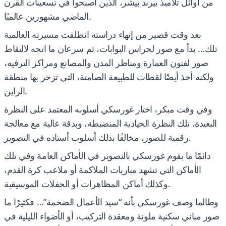
من أوائل تلاميذ بيرند بيشر، الذين أصبحوا في تسعينات القرن
الماضي مشهورين عالميًا.
بعد وقت قصير من إنهاء دراسته انطلقت مسيرته العالمية
تلك… بدأ مع صور لحراس البوابات، ثم سرعان ما اتجه لالتقاط
صور لفنون العمارة ومناظر المدن والمصانع ومراكز الترفيه،
ولكنه أخذ أيضًا لقطات للطبيعة الصامتة، التي تزخر بها منطقة
الراين.
وفي وقت مبكر، اختار غورسكي أسلوبه المعتمد على النظرة
البعيدة، تلك النظرة الحيادية المنضبطة، وبدقة عالية مع معالجة
رقمية للصور، مخالفًا بذلك أسلوب أستاذه في التصوير.
دائمًا ما يقوم غورسكي بالتصوير في الأماكن العامة وفي تلك
الأماكن التي تشهد مباريات الملاكمة أو ملاعب كرة القدم،
وكذلك أماكن المظاهرات أو الحفلات الموسيقية.
وطالما وصف غورسكي بأنه “سيد الأعمال الضخمة”… فكثيرًا ما
صور مباني سكنية ملونة ومعقدة التركيب، أو الأضواء الليلية في