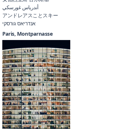
أندرياس غورسكي
アンドレアスことスキー
אנדריאס גורסקי
Paris, Montparnasse