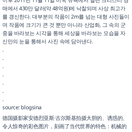
이후 2011년 11월 11일 미국 뉴욕에서 열린 크리스티 경
매에서 430만 달러(약 48억원)에 낙찰되며 사상 최고가
를 갱신한다. 대부분의 작품이 2m를 넘는 대형 사진들이
며 작품에 크기가 큰 것 뿐만 아니라 산업화, 그 속의 군
중을 바라보는 시각을 통해 세상을 바라보는 모습을 자
신만의 눈을 통해서 사진 속에 담아낸다.
.
.
.
.
.
.
.
source: blogsina
德国摄影家安德烈亚斯·古尔斯基拍摄大胆的、诱惑的、
令人惊奇的彩色图片，刻画了当代世界的特色：机械的